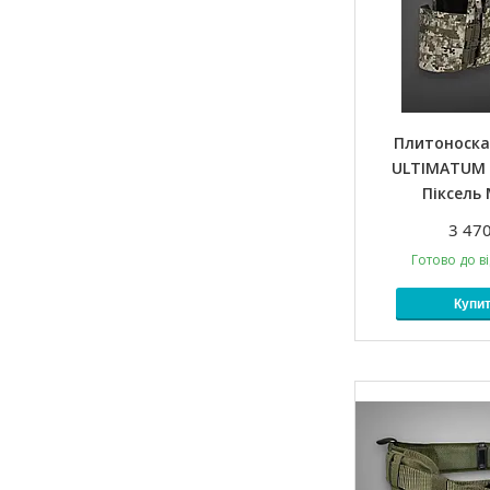
Плитоноска
ULTIMATUM 
Піксель
3 470
Готово до в
Купи