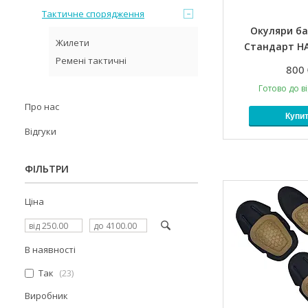
Тактичне спорядження
Окуляри ба
Жилети
Стандарт Н
Ремені тактичні
800 
Готово до в
Про нас
Купи
Відгуки
ФІЛЬТРИ
Ціна
В наявності
Так
23
Виробник