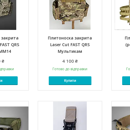
 закрита
Плитоноска закрита
Пл
FAST QRS
Laser Cut FAST QRS
(
 MM14
Мультикам
 ₴
4 100 ₴
ідправки
Готово до відправки
Го
ти
Купити