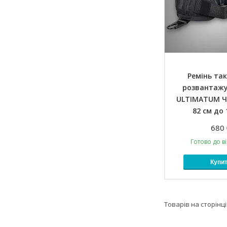
Ремінь та
розвантаж
ULTIMATUM Ч
82 см до 
680 
Готово до в
Купи