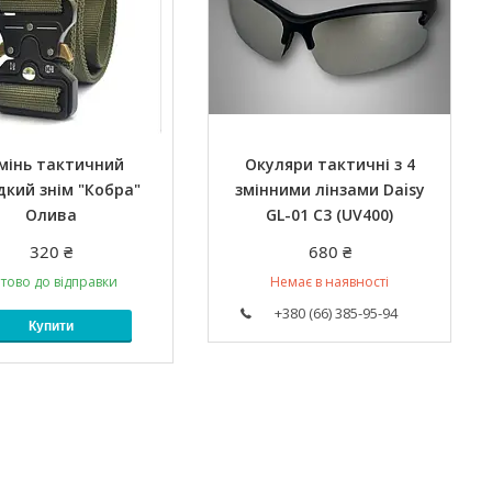
мінь тактичний
Окуляри тактичні з 4
кий знім "Кобра"
змінними лінзами Daisy
Олива
GL-01 C3 (UV400)
320 ₴
680 ₴
тово до відправки
Немає в наявності
+380 (66) 385-95-94
Купити