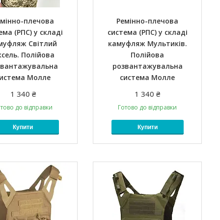
емінно-плечова
Ремінно-плечова
ема (РПС) у складі
система (РПС) у складі
муфляж Світлий
камуфляж Мультиків.
ксель. Полійова
Полійова
звантажувальна
розвантажувальна
истема Молле
система Молле
1 340 ₴
1 340 ₴
тово до відправки
Готово до відправки
Купити
Купити