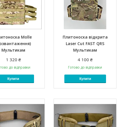
итоноска Molle
Плитоноска відкрита
розвантаження)
Laser Cut FAST QRS
Мультикам
Мультикам
1 320 ₴
4 100 ₴
тово до відправки
Готово до відправки
Купити
Купити