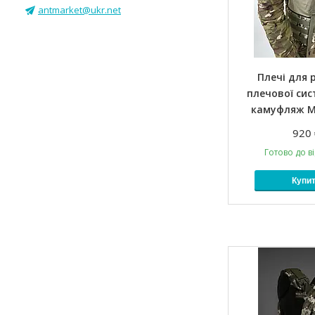
antmarket@ukr.net
Плечі для 
плечової сис
камуфляж М
920 
Готово до в
Купи