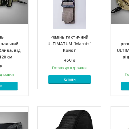
нь
Ремінь тактичний
увальний
ULTIMATUM "Магніт"
роз
лива, від
Койот
ULTI
120 см
від
450 ₴
₴
Готово до відправки
ідправки
Го
Купити
ти