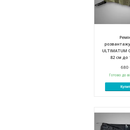
Ремі
розвантаж
ULTIMATUM О
82 см до 
680 
Готово до в
Купи