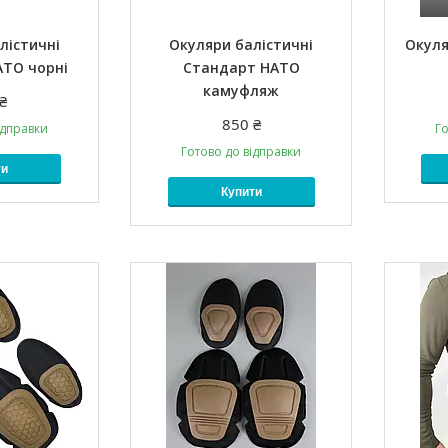
лістичні
Окуляри балістичні
Окуля
АТО чорні
Стандарт НАТО
камуфляж
₴
850 ₴
ідправки
Го
Готово до відправки
ти
Купити