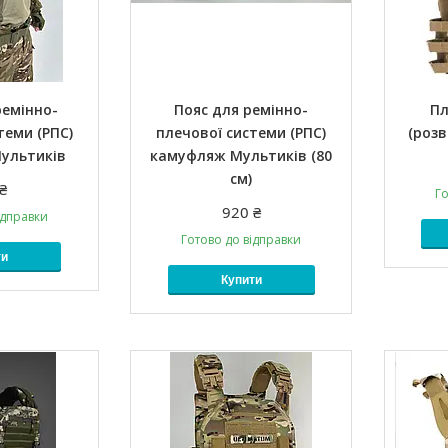
ремінно-
Пояс для ремінно-
Пл
теми (РПС)
плечової системи (РПС)
(роз
ультиків
камуфляж Мультиків (80
см)
₴
Го
920 ₴
ідправки
Готово до відправки
ти
Купити