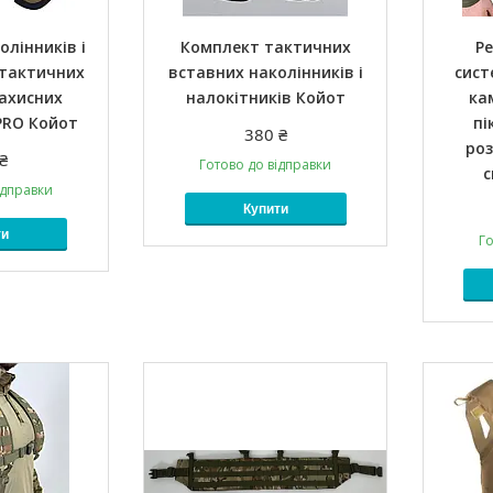
лінників і
Комплект тактичних
Р
 тактичних
вставних наколінників і
сист
ахисних
налокітників Койот
ка
PRO Койот
пі
380 ₴
ро
₴
Готово до відправки
с
ідправки
Купити
ти
Го