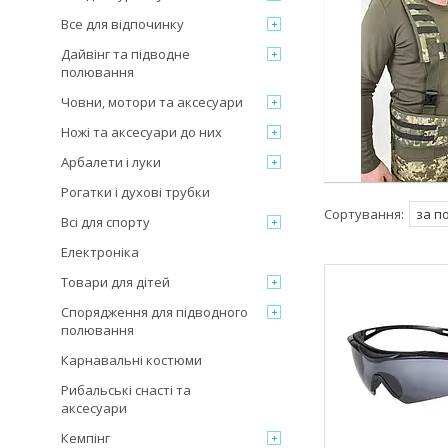
Все для відпочинку
Дайвінг та підводне
полювання
Човни, мотори та аксесуари
Ножі та аксесуари до них
Арбалети і луки
Рогатки і духові трубки
Всі для спорту
Електроніка
Товари для дітей
Спорядження для підводного
полювання
Карнавальні костюми
Рибальські снасті та
аксесуари
Кемпінг