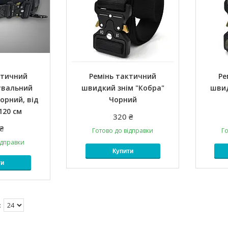
ктичний
Ремінь тактичний
Ре
увальний
швидкий знім "Кобра"
швид
орний, від
Чорний
120 см
320 ₴
₴
Готово до відправки
Го
ідправки
Купити
ти