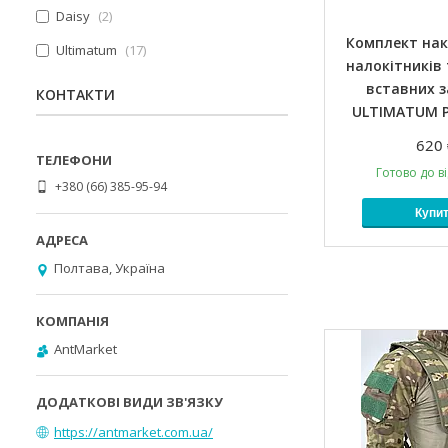
Daisy
2
Комплект нако
Ultimatum
17
налокітників
вставних з
КОНТАКТИ
ULTIMATUM 
620 
Готово до в
+380 (66) 385-95-94
Купи
Полтава, Україна
AntMarket
https://antmarket.com.ua/