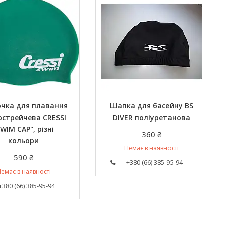
чка для плавання
Шапка для басейну BS
рстрейчева CRESSI
DIVER поліуретанова
SWIM CAP", різні
360 ₴
кольори
Немає в наявності
590 ₴
+380 (66) 385-95-94
емає в наявності
+380 (66) 385-95-94