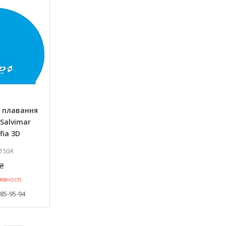
 плавання
Salvimar
fia 3D
150A
₴
явності
385-95-94