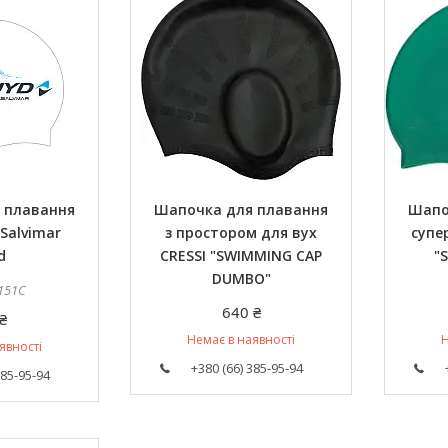
 плавання
Шапочка для плавання
Шапо
Salvimar
з простором для вух
супе
d
CRESSI "SWIMMING CAP
"
DUMBO"
151C
640 ₴
₴
Немає в наявності
Н
явності
+380 (66) 385-95-94
385-95-94