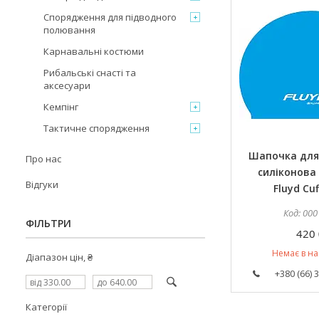
Спорядження для підводного
полювання
Карнавальні костюми
Рибальські снасті та
аксесуари
Кемпінг
Тактичне спорядження
Шапочка для
Про нас
силіконова 
Відгуки
Fluyd Cuf
000
ФІЛЬТРИ
420 
Немає в на
Діапазон цін, ₴
+380 (66) 
Категорії