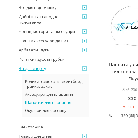
Все для відпочинку
Дайвінг та підводне
полювання
Човни, мотори та аксесуари
Ножі та аксесуари до них
Арбалети і луки
Рогатки і духові трубки
Шапочка для
Всі для спорту
силіконова 
Fluy
Ролики, самокати, скейтборд,
трайки, захист
000
Аксесуари для плавання
330 
Шапочки для плавання
Немає в на
Окуляри для басейну
+380 (66) 
Електроніка
Товари для дітей