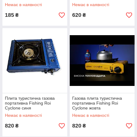
приладів
Немає в наявності
Немає в наявності
185
620
₴
₴
Плита туристична газова
Газова плита туристична
портативна Fishing Roi
портативна Fishing Roi
Cyclone синя
Cyclone жовта
Немає в наявності
Немає в наявності
820
820
₴
₴