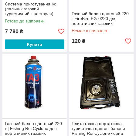
Система приготування їжі
(пальник газовий
туристичний + каструля)
Газовий балон цанговий 220
Kovea Alpine Pot Wide KB-
г FireBird FG-0220 для
Готово до відправки
0703W
портативних газових
приладів
7 780
Немає в наявності
₴
120
₴
Купити
Газовий балон цанговий 220
Плита газова портативна
г | Fishing Roi Суclone для
туристична цангові балони
портативних газових
Fishing Roi Cyclone чорна