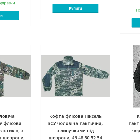
ідправки
Купити
Го
ти
ловіча
Кофта флісова Піксель
К
У флісова
ЗСУ чоловіча тактична,
такт
ьтиків, з
з липучками під
чер
д шеврони,
шеврони, 46 48 50 52 54