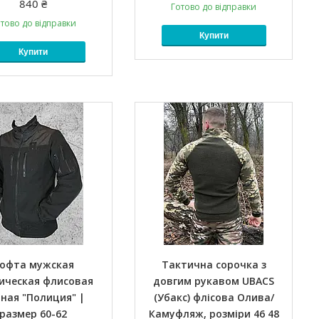
840 ₴
Готово до відправки
тово до відправки
Купити
Купити
офта мужская
Тактична сорочка з
ическая флисовая
довгим рукавом UBACS
ная "Полиция" |
(Убакс) флісова Олива/
размер 60-62
Камуфляж, розміри 46 48