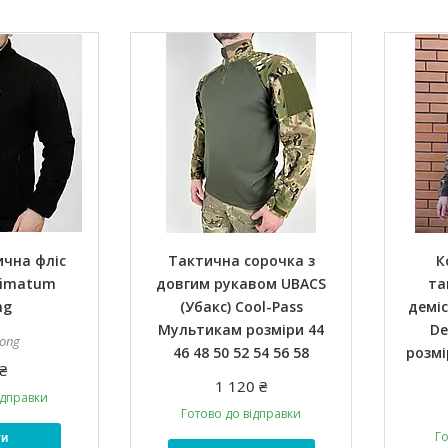
ична фліс
Тактична сорочка з
К
timatum
довгим рукавом UBACS
та
ng
(Убакс) Cool-Pass
демі
Мультикам розміри 44
De
rong
46 48 50 52 54 56 58
розмі
₴
1 120 ₴
ідправки
Готово до відправки
Го
ти