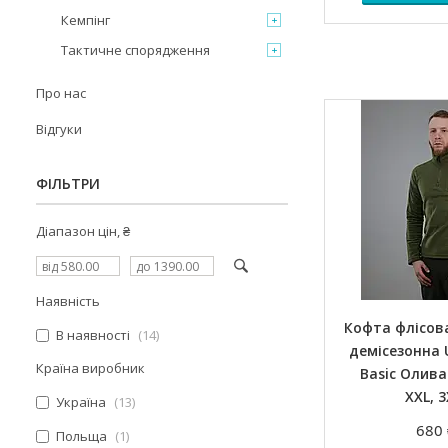
Кемпінг
Тактичне спорядження
Про нас
Відгуки
ФІЛЬТРИ
Діапазон цін, ₴
Наявність
Кофта флісов
В наявності
14
демісезонна 
Країна виробник
Basic Олива 
XXL, 3
Україна
13
680 
Польща
1