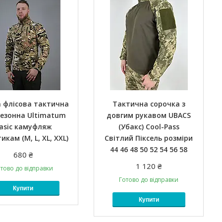
 флісова тактична
Тактична сорочка з
сезонна Ultimatum
довгим рукавом UBACS
asic камуфляж
(Убакс) Cool-Pass
кам (M, L, XL, XXL)
Світлий Піксель розміри
44 46 48 50 52 54 56 58
680 ₴
1 120 ₴
тово до відправки
Готово до відправки
Купити
Купити