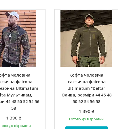
офта чоловіча
Кофта чоловіча
ктична флісова
тактична флісова
сезонна Ultimatum
Ultimatum "Delta"
lta Мультикам,
Олива, розміри 44 46 48
ри 44 48 50 52 54 56
50 52 54 56 58
58
1 390 ₴
1 390 ₴
Готово до відправки
тово до відправки