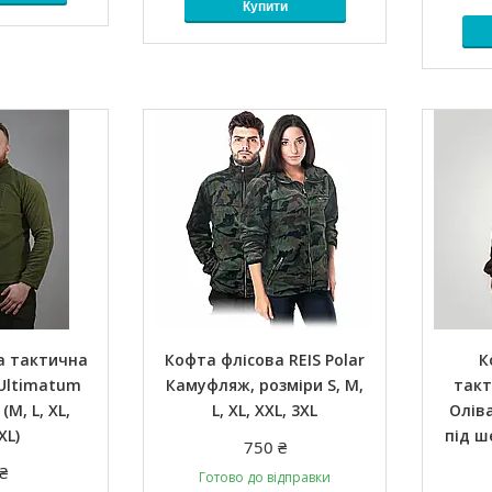
Купити
а тактична
Кофта флісова REIS Polar
К
Ultimatum
Камуфляж, розміри S, M,
такт
(M, L, XL,
L, XL, XXL, 3XL
Оліва
XL)
під ш
750 ₴
₴
Готово до відправки