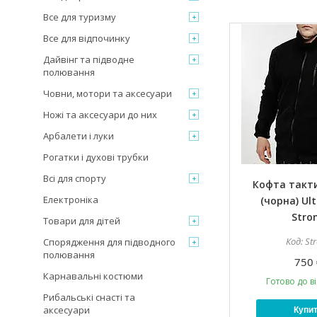
Все для туризму
Все для відпочинку
Дайвінг та підводне
полювання
Човни, мотори та аксесуари
Ножі та аксесуари до них
Арбалети і луки
Рогатки і духові трубки
Всі для спорту
Кофта такт
Електроніка
(чорна) Ul
Stro
Товари для дітей
St
Спорядження для підводного
полювання
750 
Карнавальні костюми
Готово до в
Рибальські снасті та
аксесуари
Купи