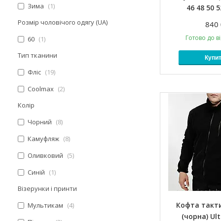
Зима
1
46 48 50 5
Розмір чоловічого одягу (UA)
840 
Готово до в
60
1
Тип тканини
Купи
Фліс
19
Coolmax
2
Колір
Чорний
8
Камуфляж
8
Оливковий
5
Синій
1
Візерунки і принти
Кофта такт
Мультикам
4
(чорна) Ul