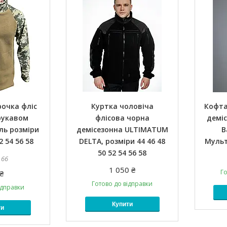
очка фліс
Куртка чоловіча
Кофта
рукавом
флісова чорна
демі
ль розміри
демісезонна ULTIMATUM
B
2 54 56 58
DELTA, розміри 44 46 48
Мульти
50 52 54 56 58
 66
1 050 ₴
Го
₴
Готово до відправки
ідправки
Купити
ти