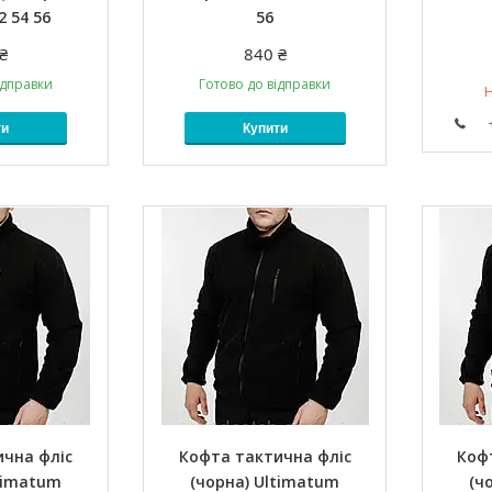
2 54 56
56
₴
840 ₴
ідправки
Готово до відправки
Н
ти
Купити
ична фліс
Кофта тактична фліс
Коф
timatum
(чорна) Ultimatum
(ч