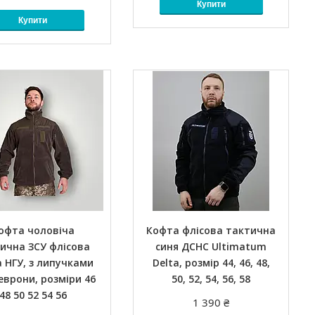
Купити
Купити
офта чоловіча
Кофта флісова тактична
ична ЗСУ флісова
синя ДСНС Ultimatum
 НГУ, з липучками
Delta, розмір 44, 46, 48,
еврони, розміри 46
50, 52, 54, 56, 58
48 50 52 54 56
1 390 ₴