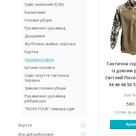
Одяг захисний (ОЗК)
Балаклави
Головні убори
Рукавички і рукавиці
Дощовики
Футболки, майки, сорочки
Куртки
Чоловічі кофти
Тактична сор
Штани чоловічі
із довгим 
Одяг і взуття тактична
Світлий Піксе
Україна
44 46 48 50 5
Зимові головні убори
№
Рукавички і рукавиці
рибальські
580 
"NOVA TOUR" зимова одяг
Готово до в
Взуття
Купи
Все для риболовлі