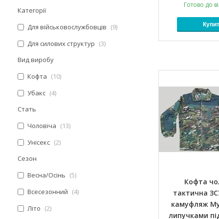
Готово до в
Категорії
Купи
Для військовослужбовців
9
Для силових структур
3
Вид виробу
Кофта
10
Убакс
4
Стать
Чоловіча
13
Унісекс
2
Сезон
Весна/Осінь
5
Кофта чо
Всесезонний
4
тактична ЗС
камуфляж Мул
Літо
2
липучками пі