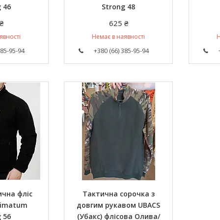
 46
Strong 48
₴
625 ₴
явності
Немає в наявності
Н
385-95-94
+380 (66) 385-95-94
ична фліс
Тактична сорочка з
timatum
довгим рукавом UBACS
 56
(Убакс) флісова Олива/