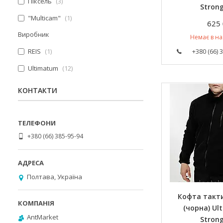
Піксель
3
Strong
"Multicam"
1
625 
Виробник
Немає в на
REIS
1
+380 (66) 
Ultimatum
12
КОНТАКТИ
+380 (66) 385-95-94
Полтава, Україна
Кофта такт
(чорна) Ul
AntMarket
Strong