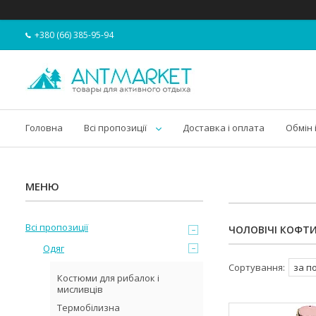
+380 (66) 385-95-94
Головна
Всі пропозиції
Доставка і оплата
Обмін 
Всі пропозиції
ЧОЛОВІЧІ КОФТ
Одяг
Костюми для рибалок і
мисливців
Термобілизна