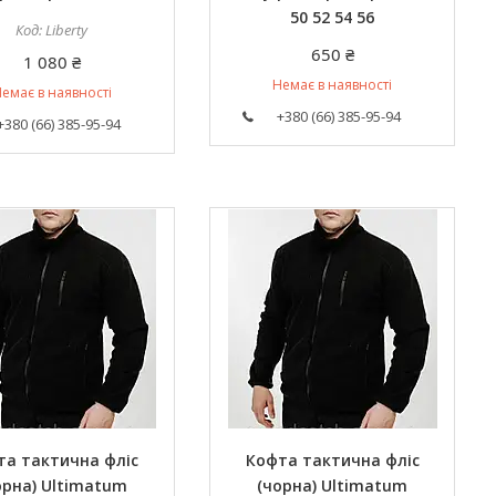
50 52 54 56
Liberty
650 ₴
1 080 ₴
Немає в наявності
емає в наявності
+380 (66) 385-95-94
+380 (66) 385-95-94
та тактична фліс
Кофта тактична фліс
орна) Ultimatum
(чорна) Ultimatum