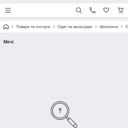
Товари та послуги
Одяг та аксесуари
Шезлонги
С
Мечі