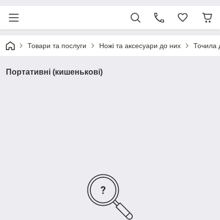
Товари та послуги
Ножі та аксесуари до них
Точила 
Портативні (кишенькові)