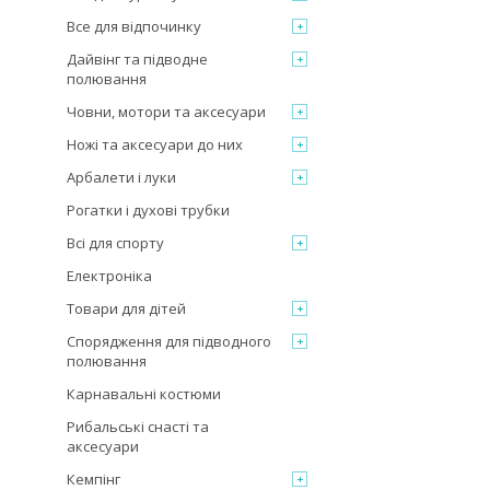
Все для відпочинку
Дайвінг та підводне
полювання
Човни, мотори та аксесуари
Ножі та аксесуари до них
Арбалети і луки
Рогатки і духові трубки
Всі для спорту
Електроніка
Товари для дітей
Спорядження для підводного
полювання
Карнавальні костюми
Рибальські снасті та
аксесуари
Кемпінг