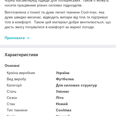
чорна насамперед підійде для поліцейських. Також її можуть
носити працівники різних силових підрозділів.
Виготовлена з тонкої та дуже легкої тканини Cool-max, яка
дуже швидко висихає, відводить випари від тіла та підтримує
тіло в комфорті. Також цей матеріал добре вентилюється, що
дасть змогу почуватися в комфорті за жаркої погоди.
Приховати
Характеристики
Основні
Країна виробник
Україна
Вид виробу
Футболка
Категорії
Для силових структур
Стать
Унісекс
Сезон
Літо
Стан
Новий
Тип тканини
Coolmax