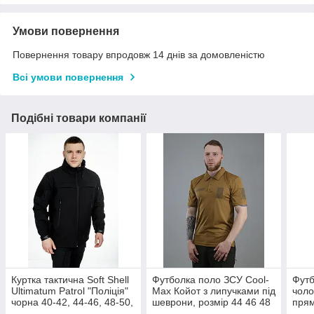
Умови повернення
Повернення товару впродовж 14 днів за домовленістю
Всі умови повернення
Подібні товари компанії
Куртка тактична Soft Shell
Футболка поло ЗСУ Cool-
Футб
Ultimatum Patrol "Поліція"
Max Койот з липучками під
чоло
чорна 40-42, 44-46, 48-50,
шеврони, розмір 44 46 48
прям
52-54, 56-58, 60-62
50 52 54 56 58 60 62
52 5