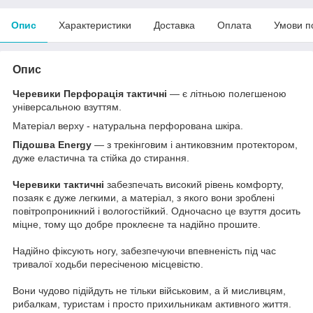
Опис
Характеристики
Доставка
Оплата
Умови п
Опис
Черевики Перфорація тактичні
— є літньою полегшеною
універсальною взуттям.
Матеріал верху - натуральна перфорована шкіра.
Підошва Energy
— з трекінговим і антиковзним протектором,
дуже еластична та стійка до стирання.
Черевики тактичні
забезпечать високий рівень комфорту,
позаяк є дуже легкими, а матеріал, з якого вони зроблені
повітропроникний і вологостійкий. Одночасно це взуття досить
міцне, тому що добре проклеєне та надійно прошите.
Надійно фіксують ногу, забезпечуючи впевненість під час
тривалої ходьби пересіченою місцевістю.
Вони чудово підійдуть не тільки військовим, а й мисливцям,
рибалкам, туристам і просто прихильникам активного життя.