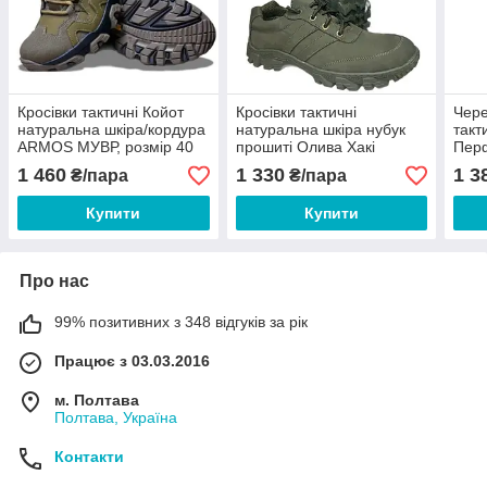
Кросівки тактичні Койот
Кросівки тактичні
Чере
натуральна шкіра/кордура
натуральна шкіра нубук
такт
ARMOS МУВР, розмір 40
прошиті Олива Хакі
Перф
41 42 43 44 45 46
Energy 36 37 38 39 40 41
підо
1 460
1 330
1 3
₴/пара
₴/пара
42 43 44 45 46
42 4
Купити
Купити
Про нас
99% позитивних з 348 відгуків за рік
Працює з 03.03.2016
м. Полтава
Полтава, Україна
Контакти