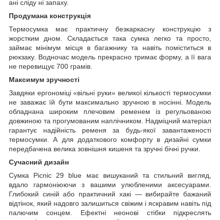
ані сліду ні запаху.
Продумана конструкція
Термосумка має практичну безкаркасну конструкцію з
жорстким дном. Складається така сумка легко та просто,
займає мінімум місця в багажнику та навіть поміститься в
рюкзаку. Водночас модель прекрасно тримає форму, а її вага
не перевищує 700 грамів.
Максимум зручності
Завдяки ергономіці «вільні руки» великої кількості термосумки
не заважає їй бути максимально зручною в носінні. Модель
обладнана широким плечовим ременем із регульованою
довжиною та прогумованим наплічником. Надміцний матеріал
гарантує надійність ременя за будь-якої завантаженості
термосумки. А для додаткового комфорту в дизайні сумки
передбачена велика зовнішня кишеня та зручні бічні ручки.
Сучасний дизайн
Сумка Picnic 29 blue має вишуканий та стильний вигляд,
вдало гармоніюючи з вашими улюбленими аксесуарами.
Глибокий синій або практичний хакі — вибирайте бажаний
відтінок, який надовго залишиться свіжим і яскравим навіть під
палючим сонцем. Ефектні неонові стібки підкреслять