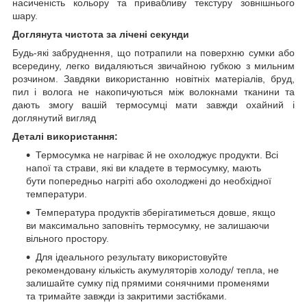
насиченість кольору та привабливу текстуру зовнішнього
шару.
Доглянута чистота за лічені секунди
Будь-які забруднення, що потрапили на поверхню сумки або
всередину, легко видаляються звичайною губкою з мильним
розчином. Завдяки використанню новітніх матеріалів, бруд,
пил і волога не накопичуються між волокнами тканини та
дають змогу вашій термосумці мати завжди охайний і
доглянутий вигляд
Деталі використання:
Термосумка не нагріває й не охолоджує продукти. Всі
напої та страви, які ви кладете в термосумку, мають
бути попередньо нагріті або охолоджені до необхідної
температури.
Температура продуктів зберігатиметься довше, якщо
ви максимально заповніть термосумку, не залишаючи
вільного простору.
Для ідеального результату використовуйте
рекомендовану кількість акумуляторів холоду/ тепла, не
залишайте сумку під прямими сонячними променями
та тримайте завжди із закритими застібками.