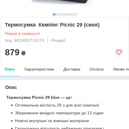
Термосумка Кемпінг Picnic 29 (синя)
Немає в наявності
Код: 4823082715374
Роздріб
879
₴
Опис
Характеристики
Доставка
Оплата
Умови п
Опис
Термосумка Picnic 29 blue — це:
Оптимальна місткість 29 л для всієї компанії
Збереження вихідної температури до 13 годин
Новітні внутрішні та зовнішні матеріали
Гарантована відсутність небажаних присмаків і