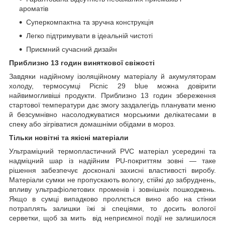
ароматів
Суперкомпактна та зручна конструкція
Легко підтримувати в ідеальній чистоті
Приємний сучасний дизайн
Приблизно 13 годин виняткової свіжості
Завдяки надійному ізоляційному матеріалу й акумуляторам
холоду, термосумці Picnic 29 blue можна довірити
найвимогливіші продукти. Приблизно 13 годин збереження
стартової температури дає змогу заздалегідь планувати меню
й безсумнівно насолоджуватися морськими делікатесами в
спеку або зігріватися домашніми обідами в мороз.
Тільки новітні та якісні матеріали
Ультраміцний термопластичний PVC матеріал усередині та
надміцний шар із надійним PU-покриттям зовні — таке
рішення забезпечує досконалі захисні властивості виробу.
Матеріали сумки не пропускають вологу, стійкі до забруднень,
впливу ультрафіолетових променів і зовнішніх пошкоджень.
Якщо в сумці випадково проллється вино або на стінки
потраплять залишки їжі зі спеціями, то досить вологої
серветки, щоб за мить від неприємної події не залишилося