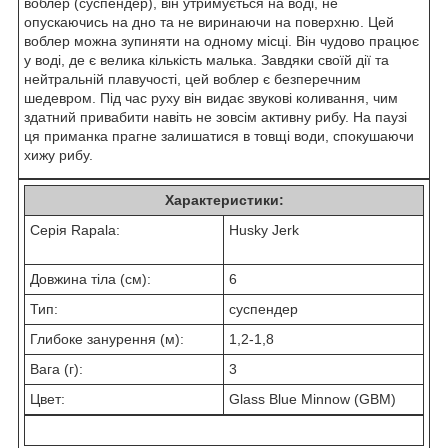
воблер (суспендер), він утримується на воді, не
опускаючись на дно та не виринаючи на поверхню. Цей
воблер можна зупиняти на одному місці. Він чудово працює
у воді, де є велика кількість малька. Завдяки своїй дії та
нейтральній плавучості, цей воблер є безперечним
шедевром. Під час руху він видає звукові коливання, чим
здатний привабити навіть не зовсім активну рибу. На паузі
ця приманка прагне залишатися в товщі води, спокушаючи
хижу рибу.
Характеристики:
Серія Rapala:
Husky Jerk
Довжина тіла (см):
6
Тип:
суспендер
Глибоке занурення (м):
1,2-1,8
Вага (г):
3
Цвет:
Glass Blue Minnow (GBM)