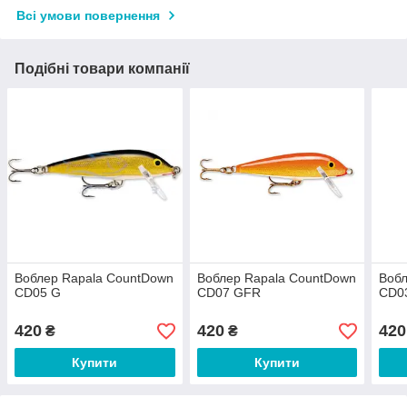
Всі умови повернення
Подібні товари компанії
Воблер Rapala CountDown
Воблер Rapala CountDown
Вобл
CD05 G
CD07 GFR
CD0
420
420
420
₴
₴
Купити
Купити