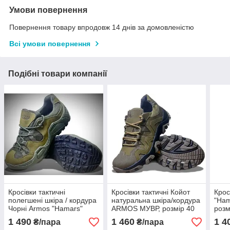
Умови повернення
Повернення товару впродовж 14 днів за домовленістю
Всі умови повернення
Подібні товари компанії
Кросівки тактичні
Кросівки тактичні Койот
Крос
полегшені шкіра / кордура
натуральна шкіра/кордура
"Ham
Чорні Armos "Hamars"
ARMOS МУВР, розмір 40
розм
розмір 40 41 42 43 44 45
41 42 43 44 45 46
1 490
1 460
1 4
₴/пара
₴/пара