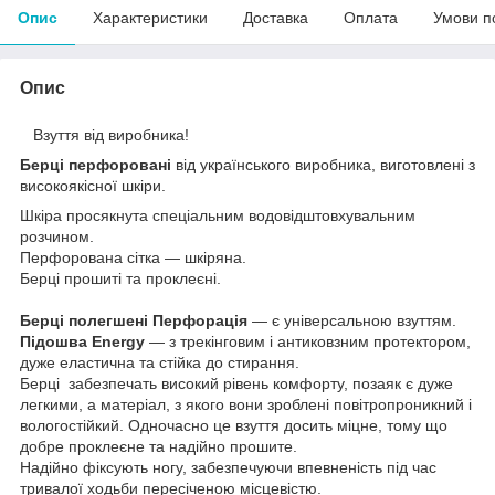
Опис
Характеристики
Доставка
Оплата
Умови п
Опис
Взуття від виробника!
Берці перфоровані
від українського виробника, виготовлені з
високоякісної шкіри.
Шкіра просякнута спеціальним водовідштовхувальним
розчином.
Перфорована сітка — шкіряна.
Берці прошиті та проклеєні.
Берці полегшені Перфорація
— є універсальною взуттям.
Підошва Energy
— з трекінговим і антиковзним протектором,
дуже еластична та стійка до стирання.
Берці забезпечать високий рівень комфорту, позаяк є дуже
легкими, а матеріал, з якого вони зроблені повітропроникний і
вологостійкий. Одночасно це взуття досить міцне, тому що
добре проклеєне та надійно прошите.
Надійно фіксують ногу, забезпечуючи впевненість під час
тривалої ходьби пересіченою місцевістю.