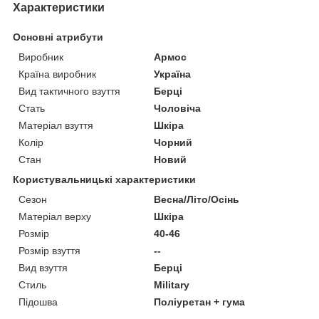
Характеристики
Основні атрибути
Виробник
Армос
Країна виробник
Україна
Вид тактичного взуття
Берці
Стать
Чоловіча
Матеріал взуття
Шкіра
Колір
Чорний
Стан
Новий
Користувальницькі характеристики
Сезон
Весна/Літо/Осінь
Матеріал верху
Шкіра
Розмір
40-46
Розмір взуття
--
Вид взуття
Берці
Стиль
Military
Підошва
Поліуретан + гума