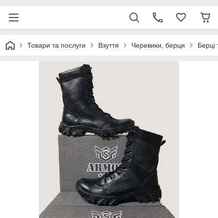
Товари та послуги
Взуття
Черевики, берци
Берці 