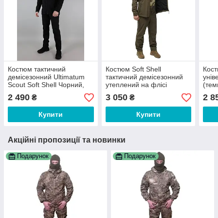
Костюм тактичний
Костюм Soft Shell
Кост
демісезонний Ultimatum
тактичний демісезонний
унів
Scout Soft Shell Чорний,
утеплений на флісі
(тем
44 46 48 50 52 54 56 58 60
(оліва), розмір 46, 48, 50,
розм
2 490
3 050
2 8
₴
₴
62
52, 54, 56, 58, 60
56, 
Купити
Купити
Акційні пропозиції та новинки
Подарунок
Подарунок