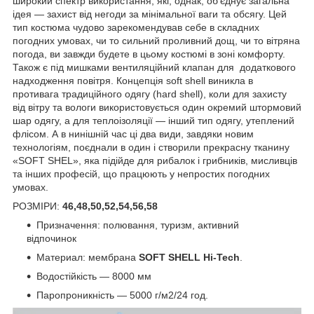
широкий спектр використання, які, однак, об'єднує загальна
ідея — захист від негоди за мінімальної ваги та обсягу. Цей
тип костюма чудово зарекомендував себе в складних
погодних умовах, чи то сильний проливний дощ, чи то вітряна
погода, ви завжди будете в цьому костюмі в зоні комфорту.
Також є під мишками вентиляційний клапан для додаткового
надходження повітря. Концепція soft shell виникла в
противага традиційного одягу (hard shell), коли для захисту
від вітру та вологи використовується один окремий штормовий
шар одягу, а для теплоізоляції — інший тип одягу, утеплений
флісом. А в нинішній час ці два види, завдяки новим
технологіям, поєднали в один і створили прекрасну тканину
«SOFT SHEL», яка підійде для рибалок і грибників, мисливців
та інших професій, що працюють у непростих погодних
умовах.
РОЗМІРИ:
46,48,50,52,54,56,58
Призначення: полювання, туризм, активний
відпочинок
Материал: мембрана
SOFT SHELL Hi-Tech
.
Водостійкість — 8000 мм
Паропроникність — 5000 г/м2/24 год.