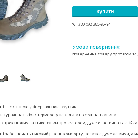
Купити
+380 (66) 385-95-94
повернення товару протягом 14 
ні
— є літньою універсальною взуттям.
натуральна шкіра/ терморегулювальна піксельна тканина.
з трекінговим і антиковзним протектором, дуже еластична та стійка
ні
забезпечать високий рівень комфорту, позаяк є дуже легкими, а ма