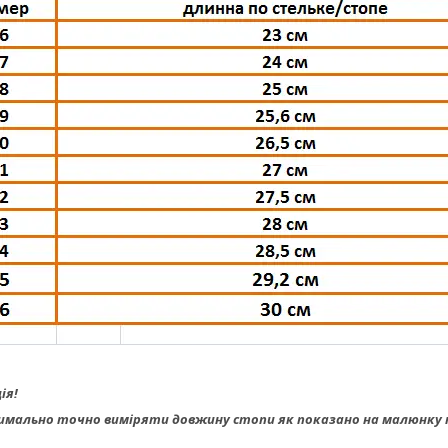
ія!
имально точно виміряти довжину стопи як показано на малюнку т