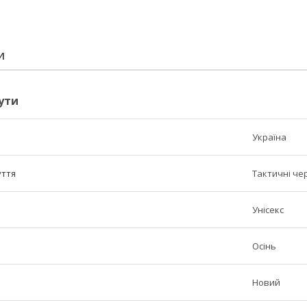
И
ути
Україна
уття
Тактичні че
Унісекс
Осінь
Новий