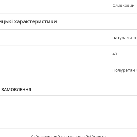
Оливковий
ицькі характеристики
натуральна 
40
Поліуретан 
Я ЗАМОВЛЕННЯ
Сайт створений на маркетплейсі
Prom.ua