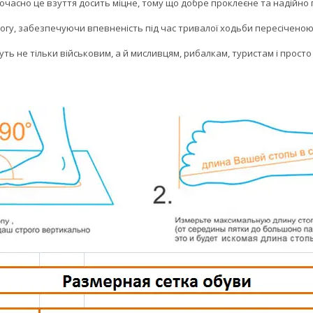
очасно це взуття досить міцне, тому що добре проклеєне та надійно
огу, забезпечуючи впевненість під час тривалої ходьби пересіченою
уть не тільки військовим, а й мисливцям, рибалкам, туристам і прос