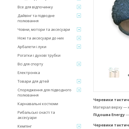
Все для відпочинку
Дайвінг та підводне
полювання
Човни, мотори та аксесуари
Ножі та аксесуари до них
Арбалети і луки
Рогатки і духові трубки
Всі для спорту
Електроніка
Товари для дітей
Спорядження для підводного
полювання
Черевики тактич
Карнавальні костюми
Матеріал верху — 
Рибальські снасті та
Підошва Energy
— 
аксесуари
Черевики тактич
Кемпінг