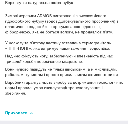
Верх взуття натуральна шкіра-нубук.
Зимові черевики ARMOS виготовлені з високоякісного
гідрофобного нубуку (водовідштовхувального просочення) з
еластичною водостійкою прогумованою підошвою,
фіброричкою, яка не боїться вологи, не продавлює п'яту.
У носкову та п'яткову частину вставлена термогранітоль
«ПІНГ-ПОНГ», яка витримує навантаження і водостійка.
Надійно фіксують ногу, забезпечуючи впевненість під час
тривалої ходьби пересіченою місцевістю.
Вони чудово підійдуть не тільки військовим, а й мисливцям,
рибалкам, туристам і просто прихильникам активного життя
Виробник гарантує якість виробу за дотримання технологічних
норм і правил, умов експлуатації транспортування і
зберігання.
Приховати