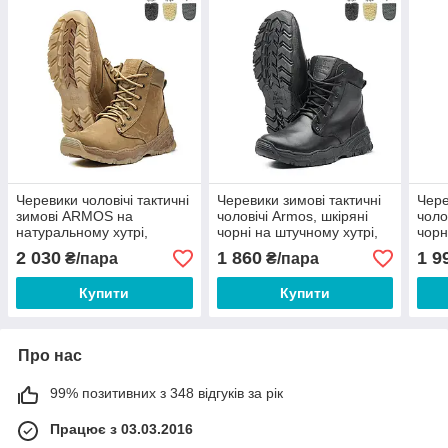
Черевики чоловічі тактичні
Черевики зимові тактичні
Чере
зимові ARMOS на
чоловічі Armos, шкіряні
чоло
натуральному хутрі,
чорні на штучному хутрі,
чорн
бежеві, розміри 40 41 42
40 41 42 43 44 45 46
хутр
2 030
1 860
1 9
₴/пара
₴/пара
43 44 45 46
Купити
Купити
Про нас
99% позитивних з 348 відгуків за рік
Працює з 03.03.2016