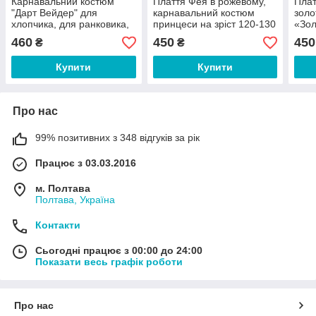
Карнавальний костюм
Плаття Фея в рожевому,
Плат
"Дарт Вейдер" для
карнавальний костюм
золо
хлопчика, для ранковика,
принцеси на зріст 120-130
«Зол
маскарадний, на Гелловін,
см, для ранковика,
маск
460
450
450
₴
₴
дитячий
маскарадний
карн
ранк
Купити
Купити
Про нас
99% позитивних з 348 відгуків за рік
Працює з 03.03.2016
м. Полтава
Полтава, Україна
Контакти
Сьогодні працює з 00:00 до 24:00
Показати весь графік роботи
Про нас