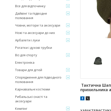
Все для відпочинку
Дайвінг та підводне
полювання
Човни, мотори та аксесуари
Ножі та аксесуари до них
Арбалети і луки
Рогатки і духові трубки
Всі для спорту
Електроніка
Товари для дітей
Спорядження для підводного
полювання
Тактична Шапк
Карнавальні костюми
прихильника ак
Рибальські снасті та
аксесуари
Кемпінг
ХАРАКТЕРИСТИК