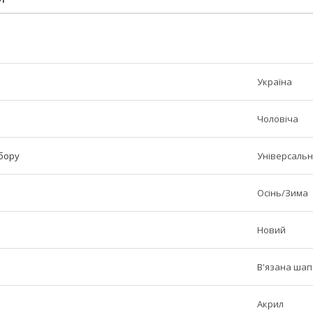
Україна
Чоловіча
убору
Універсаль
Осінь/Зима
Новий
В'язана шап
Акрил