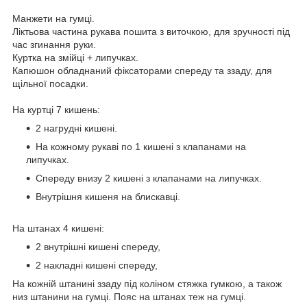
Манжети на гумці.
Ліктьова частина рукава пошита з виточкою, для зручності під
час згинання руки.
Куртка на змійці + липучках.
Капюшон обладнаний фіксаторами спереду та ззаду, для
щільної посадки.
На куртці 7 кишень:
2 нагрудні кишені.
На кожному рукаві по 1 кишені з клапанами на
липучках.
Спереду внизу 2 кишені з клапанами на липучках.
Внутрішня кишеня на блискавці.
На штанах 4 кишені:
2 внутрішні кишені спереду,
2 накладні кишені спереду,
На кожній штанині ззаду під коліном стяжка гумкою, а також
низ штанини на гумці. Пояс на штанах теж на гумці.