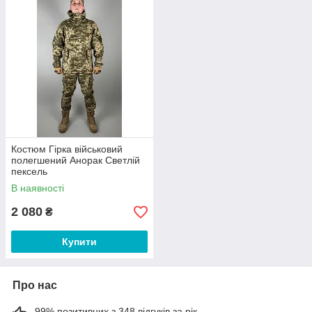
Костюм Гірка військовий
полегшений Анорак Светлій
пексель
В наявності
2 080
₴
Купити
Про нас
99% позитивних з 348 відгуків за рік