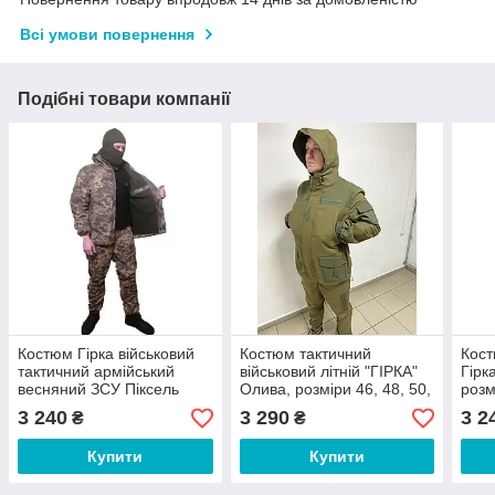
Всі умови повернення
Подібні товари компанії
Костюм Гірка військовий
Костюм тактичний
Кост
тактичний армійський
військовий літній "ГІРКА"
Гірк
весняний ЗСУ Піксель
Олива, розміри 46, 48, 50,
розм
розмір 46, 48, 50, 52, 54,
52, 54, 56
3 240
3 290
3 2
₴
₴
56
Купити
Купити