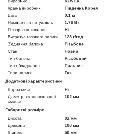
Виробник
KOVEA
Країна виробник
Південна Корея
Вага
0.1 кг
Номінальна потужність
1.76 Вт
П'єзорозпалювання
Ні
Витратуа газового палива
128 г/год
З'єднання балона
Різьбове
Стан
Новий
Тип балона
Різьбовий
Тип обладнання
Пальник
Типи палива
Газ
Додаткові характеристики
Вітрозахист
Ні
Діаметр встановлюваної
102 мм
ємності
Габаритні розміри
Висота
81 мм
Довжина
100 мм
Ширина
50 мм