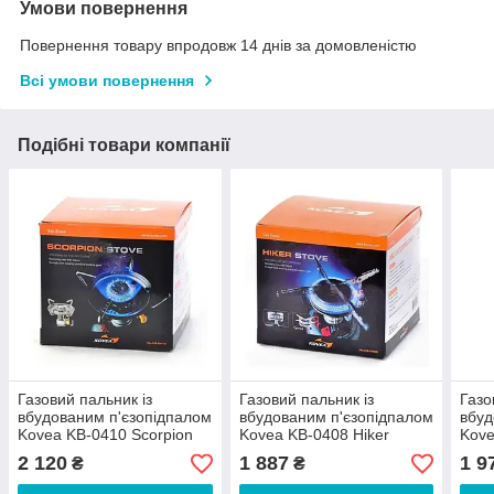
Умови повернення
Повернення товару впродовж 14 днів за домовленістю
Всі умови повернення
Подібні товари компанії
Газовий пальник із
Газовий пальник із
Газо
вбудованим п'єзопідпалом
вбудованим п'єзопідпалом
вбуд
Kovea KB-0410 Scorpion
Kovea KB-0408 Hiker
Kove
Stove
2 120
1 887
1 9
₴
₴