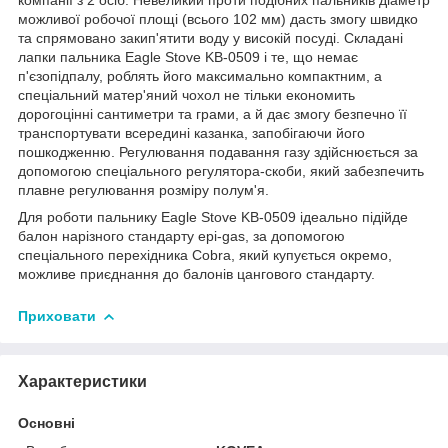
можливої робочої площі (всього 102 мм) дасть змогу швидко
та спрямовано закип'ятити воду у високій посуді. Складані
лапки пальника Eagle Stove KB-0509 і те, що немає
п'єзопідпалу, роблять його максимально компактним, а
спеціальний матер'яний чохол не тільки економить
дорогоцінні сантиметри та грами, а й дає змогу безпечно її
транспортувати всередині казанка, запобігаючи його
пошкодженню. Регулювання подавання газу здійснюється за
допомогою спеціального регулятора-скоби, який забезпечить
плавне регулювання розміру полум'я.
Для роботи пальнику Eagle Stove KB-0509 ідеально підійде
балон нарізного стандарту epi-gas, за допомогою
спеціального перехідника Cobra, який купується окремо,
можливе приєднання до балонів цангового стандарту.
Приховати
Характеристики
Основні