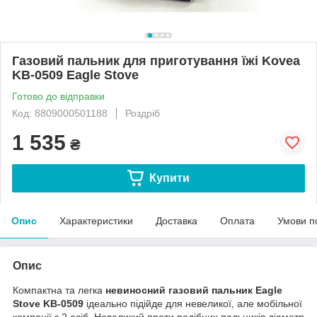
Газовий пальник для приготування їжі Kovea
KB-0509 Eagle Stove
Готово до відправки
Код: 8809000501188
Роздріб
1 535
₴
Купити
Опис
Характеристики
Доставка
Оплата
Умови п
Опис
Компактна та легка
невиносний газовий пальник Eagle
Stove KB-0509
ідеально підійде для невеликої, але мобільної
компанії з 2 осіб. Невеликий проти подібних пальників діаметр