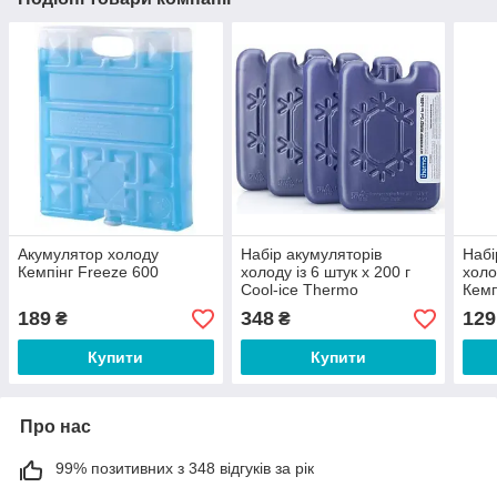
Акумулятор холоду
Набір акумуляторів
Набі
Кемпінг Freeze 600
холоду із 6 штук х 200 г
холо
Cool-ice Thermo
Кемп
189
348
129
₴
₴
Купити
Купити
Про нас
99% позитивних з 348 відгуків за рік