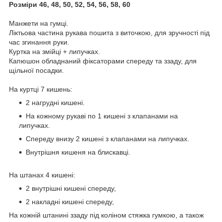
Розміри 46, 48, 50, 52, 54, 56, 58, 60
Манжети на гумці.
Ліктьова частина рукава пошита з виточкою, для зручності під
час згинання руки.
Куртка на змійці + липучках.
Капюшон обладнаний фіксаторами спереду та ззаду, для
щільної посадки.
На куртці 7 кишень:
2 нагрудні кишені.
На кожному рукаві по 1 кишені з клапанами на
липучках.
Спереду внизу 2 кишені з клапанами на липучках.
Внутрішня кишеня на блискавці.
На штанах 4 кишені:
2 внутрішні кишені спереду,
2 накладні кишені спереду,
На кожній штанині ззаду під коліном стяжка гумкою, а також