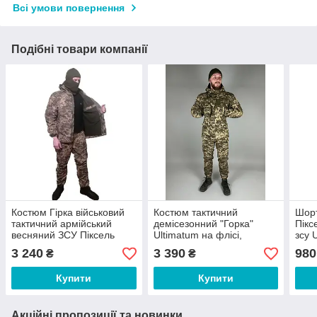
Всі умови повернення
Подібні товари компанії
Костюм Гірка військовий
Костюм тактичний
Шорт
тактичний армійський
демісезонний "Горка"
Пікс
весняний ЗСУ Піксель
Ultimatum на флісі,
зсу 
розмір 46, 48, 50, 52, 54,
камуфляж Піксель ЗСУ, 44
Conq
3 240
3 390
980
₴
₴
56
46 48 50 52 54 56 58
48 5
Купити
Купити
Акційні пропозиції та новинки