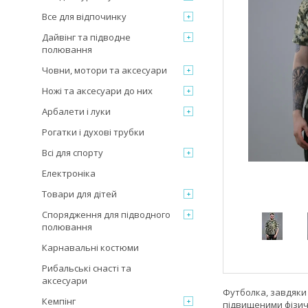
Все для відпочинку
Дайвінг та підводне
полювання
Човни, мотори та аксесуари
Ножі та аксесуари до них
Арбалети і луки
Рогатки і духові трубки
Всі для спорту
Електроніка
Товари для дітей
Спорядження для підводного
полювання
Карнавальні костюми
Рибальські снасті та
аксесуари
Футболка, завдяки 
Кемпінг
підвищеними фізи