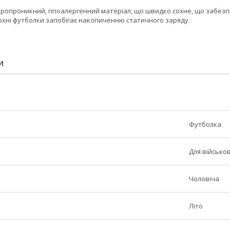
тропроникний, гіпоалергенний матеріал, що швидко сохне, що забез
рхні футболки запобігає накопиченню статичного заряду.
И
Футболка
Для військо
Чоловіча
Літо