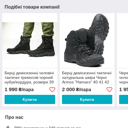
Подібні товари компанії
Берці демісезонні чоловічі
Берці демісезонні тактичні
Чере
тактичні трекінгові чорний
натуральна шкіра Чорні
чоло
нубук/кордура, розміри 39
Armos "Hamars" 40 41 42
чорн
40 41 42 43 44 45 46
43 44 45
розм
1 990
2 000
1 9
₴/пара
₴/пара
45 4
Купити
Купити
Про нас