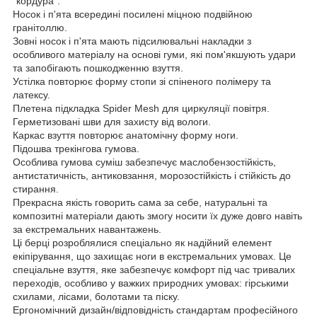
"кордура".
Носок і п'ята всередині посилені міцною подвійною
гранітоллю.
Зовні носок і п'ята мають підсилювальні накладки з
особливого матеріалу на основі гуми, які пом'якшують удари
та запобігають пошкодженню взуття.
Устілка повторює форму стопи зі спіненого полімеру та
латексу.
Плетена підкладка Spider Mesh для циркуляції повітря.
Герметизовані шви для захисту від вологи.
Каркас взуття повторює анатомічну форму ноги.
Підошва трекінгова гумова.
Особлива гумова суміш забезпечує маслобензостійкість,
антистатичність, антиковзання, морозостійкість і стійкість до
стирання.
Прекрасна якість говорить сама за себе, натуральні та
композитні матеріали дають змогу носити їх дуже довго навіть
за екстремальних навантажень.
Ці берці розроблялися спеціально як надійний елемент
екіпірування, що захищає ноги в екстремальних умовах. Це
спеціальне взуття, яке забезпечує комфорт під час тривалих
переходів, особливо у важких природних умовах: гірськими
схилами, лісами, болотами та піску.
Ергономічний дизайн/відповідність стандартам професійного