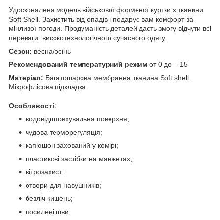
Удосконалена модель військової форменої куртки з тканини
Soft Shell. Захистить від опадів і подарує вам комфорт за
мінливої погоди. Продуманість деталей дасть змогу відчути всі
переваги високотехнологічного сучасного одягу.
Сезон:
весна/осінь
Рекомендований температурний режим
от 0 до – 15
Матеріал:
Багатошарова мембранна тканина Soft shell.
Мікрофлісова підкладка.
Особливості:
водовідштовхувальна поверхня;
чудова терморегуляція;
капюшон захований у комірі;
пластикові застібки на манжетах;
вітрозахист;
отвори для навушників;
безліч кишень;
посилені шви;