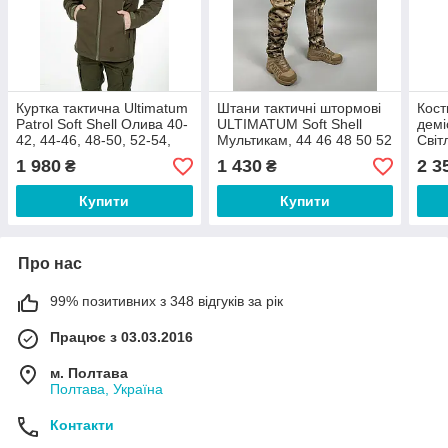
Куртка тактична Ultimatum
Штани тактичні штормові
Кост
Patrol Soft Shell Олива 40-
ULTIMATUM Soft Shell
демі
42, 44-46, 48-50, 52-54,
Мультикам, 44 46 48 50 52
Світ
56-58
54 56 58
44, 4
1 980
1 430
2 3
₴
₴
58, 
Купити
Купити
Про нас
99% позитивних з 348 відгуків за рік
Працює з 03.03.2016
м. Полтава
Полтава, Україна
Контакти