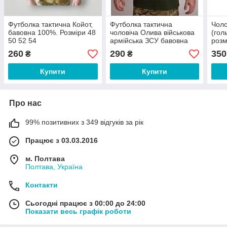
Футболка тактична Койот,
Футболка тактична
Чоло
бавовна 100%. Розміри 48
чоловіча Олива військова
(гол
50 52 54
армійська ЗСУ бавовна
розм
100%. Розмір 44 46 48 50
260
290
350
₴
₴
52 54
Купити
Купити
Про нас
99% позитивних з 349 відгуків за рік
Працює з 03.03.2016
м. Полтава
Полтава, Україна
Контакти
Сьогодні працює з 00:00 до 24:00
Показати весь графік роботи