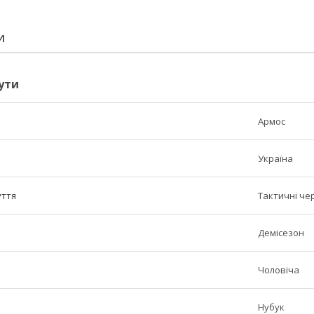
И
ути
Армос
Україна
уття
Тактичні че
Демісезон
Чоловіча
Нубук