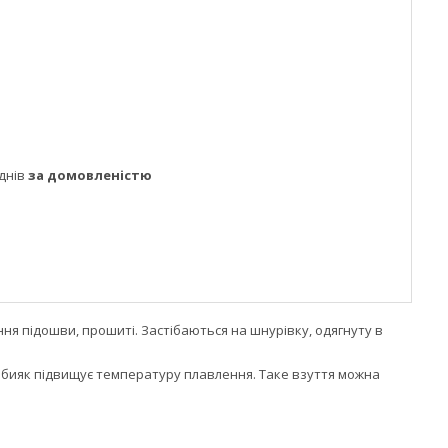
днів
за домовленістю
ня підошви, прошиті. Застібаються на шнурівку, одягнуту в
неабияк підвищує температуру плавлення. Таке взуття можна