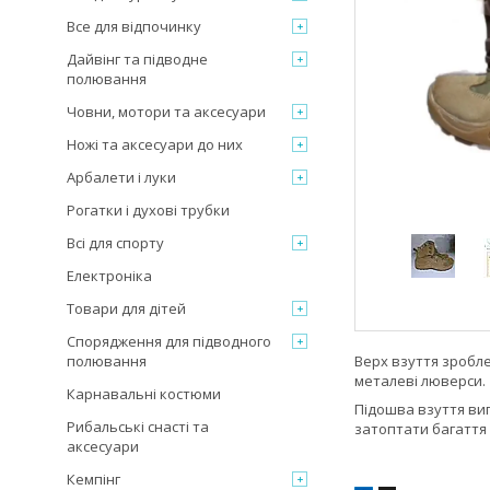
Все для відпочинку
Дайвінг та підводне
полювання
Човни, мотори та аксесуари
Ножі та аксесуари до них
Арбалети і луки
Рогатки і духові трубки
Всі для спорту
Електроніка
Товари для дітей
Спорядження для підводного
Верх взуття зробле
полювання
металеві люверси.
Карнавальні костюми
Підошва взуття виг
Рибальські снасті та
затоптати багаття 
аксесуари
Кемпінг