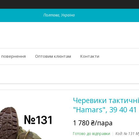
Полтава, Україна
і повернення
Оптовим клієнтам
Контакти
Черевики тактичні
"Hamars", 39 40 41 
1 780 ₴/пара
Готово до відправки
Код:
№ 131 М