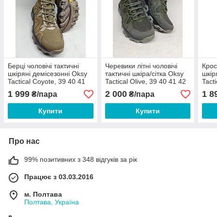
Берці чоловічі тактичні
Черевики літні чоловічі
Крос
шкіряні демісезонні Oksy
тактичні шкіра/сітка Oksy
шкір
Tactical Coyote, 39 40 41
Tactical Olive, 39 40 41 42
Tact
42 43 44 45 46
43 44 45 46
42 4
1 999
2 000
1 8
₴/пара
₴/пара
Купити
Купити
Про нас
99% позитивних з 348 відгуків за рік
Працює з 03.03.2016
м. Полтава
Полтава, Україна