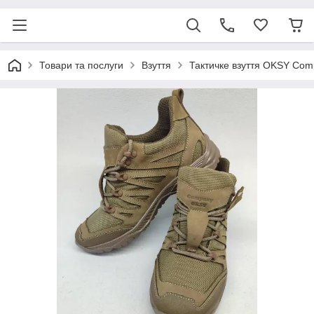
Товари та послуги
Взуття
Тактичке взуття OKSY Co