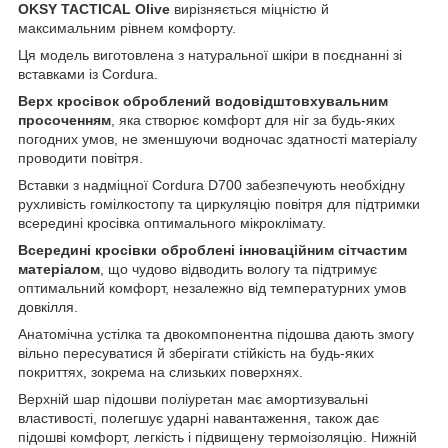
OKSY TACTICAL Оlive
вирізняється міцністю й
максимальним рівнем комфорту.
Ця модель виготовлена з натуральної шкіри в поєднанні зі
вставками із Cordura.
Верх кросівок оброблений водовідштовхувальним
просоченням
, яка створює комфорт для ніг за будь-яких
погодних умов, не зменшуючи водночас здатності матеріалу
проводити повітря.
Вставки з надміцної Cordura D700 забезпечують необхідну
рухливість гомілкостопу та циркуляцію повітря для підтримки
всередині кросівка оптимального мікроклімату.
Всередині кросівки оброблені інноваційним сітчастим
матеріалом
, що чудово відводить вологу та підтримує
оптимальний комфорт, незалежно від температурних умов
довкілля.
Анатомічна устілка та двокомпонентна підошва дають змогу
вільно пересуватися й зберігати стійкість на будь-яких
покриттях, зокрема на слизьких поверхнях.
Верхній шар підошви поліуретан має амортизувальні
властивості, полегшує ударні навантаження, також дає
підошві комфорт, легкість і підвищену термоізоляцію. Нижній