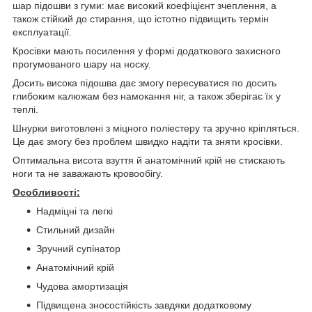
шар підошви з гуми: має високий коефіцієнт зчеплення, а
також стійкий до стирання, що істотно підвищить термін
експлуатації.
Кросівки мають посилення у формі додаткового захисного
прогумованого шару на носку.
Досить висока підошва дає змогу пересуватися по досить
глибоким калюжам без намокання ніг, а також зберігає їх у
теплі.
Шнурки виготовлені з міцного поліестеру та зручно кріпляться.
Це дає змогу без проблем швидко надіти та зняти кросівки.
Оптимальна висота взуття й анатомічний крій не стискають
ноги та не заважають кровообігу.
Особливості:
Надміцні та легкі
Стильний дизайн
Зручний супінатор
Анатомічний крій
Чудова амортизація
Підвищена зносостійкість завдяки додатковому