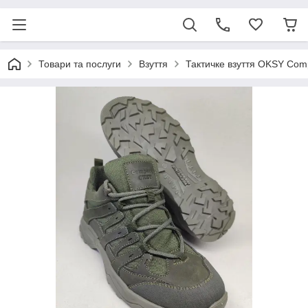
Товари та послуги
Взуття
Тактичке взуття OKSY Co