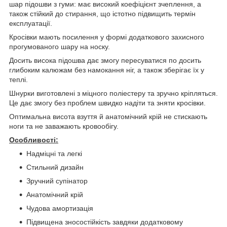
шар підошви з гуми: має високий коефіцієнт зчеплення, а
також стійкий до стирання, що істотно підвищить термін
експлуатації.
Кросівки мають посилення у формі додаткового захисного
прогумованого шару на носку.
Досить висока підошва дає змогу пересуватися по досить
глибоким калюжам без намокання ніг, а також зберігає їх у
теплі.
Шнурки виготовлені з міцного поліестеру та зручно кріпляться.
Це дає змогу без проблем швидко надіти та зняти кросівки.
Оптимальна висота взуття й анатомічний крій не стискають
ноги та не заважають кровообігу.
Особливості:
Надміцні та легкі
Стильний дизайн
Зручний супінатор
Анатомічний крій
Чудова амортизація
Підвищена зносостійкість завдяки додатковому