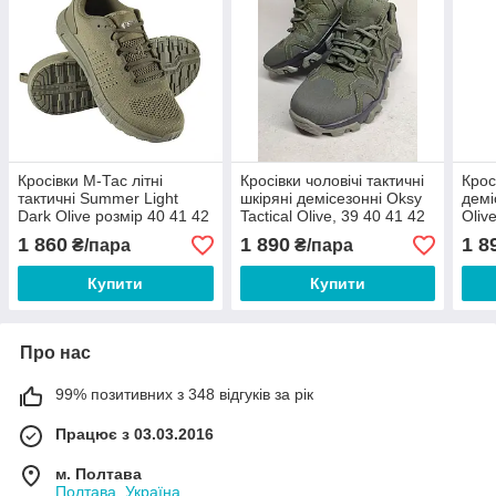
Кросівки М-Тас літні
Кросівки чоловічі тактичні
Крос
тактичні Summer Light
шкіряні демісезонні Oksy
демі
Dark Olive розмір 40 41 42
Tactical Olive, 39 40 41 42
Oliv
43 44 45 46 47
43 44 45 46
46
1 860
1 890
1 8
₴/пара
₴/пара
Купити
Купити
Про нас
99% позитивних з 348 відгуків за рік
Працює з 03.03.2016
м. Полтава
Полтава, Україна