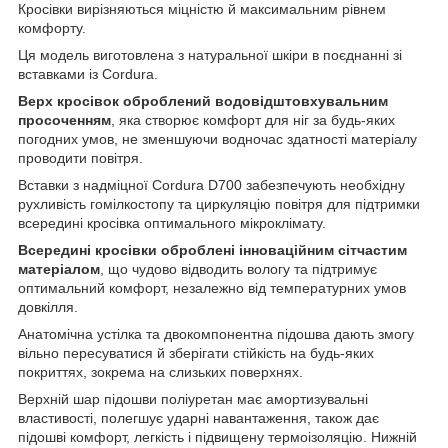
Кросівки вирізняються міцністю й максимальним рівнем
комфорту.
Ця модель виготовлена з натуральної шкіри в поєднанні зі
вставками із Cordura.
Верх кросівок оброблений водовідштовхувальним
просоченням
, яка створює комфорт для ніг за будь-яких
погодних умов, не зменшуючи водночас здатності матеріалу
проводити повітря.
Вставки з надміцної Cordura D700 забезпечують необхідну
рухливість гомілкостопу та циркуляцію повітря для підтримки
всередині кросівка оптимального мікроклімату.
Всередині кросівки оброблені інноваційним сітчастим
матеріалом
, що чудово відводить вологу та підтримує
оптимальний комфорт, незалежно від температурних умов
довкілля.
Анатомічна устілка та двокомпонентна підошва дають змогу
вільно пересуватися й зберігати стійкість на будь-яких
покриттях, зокрема на слизьких поверхнях.
Верхній шар підошви поліуретан має амортизувальні
властивості, полегшує ударні навантаження, також дає
підошві комфорт, легкість і підвищену термоізоляцію. Нижній