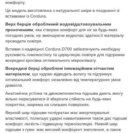
комфорту.
Ця модель виготовлена з натуральної шкіри в поєднанні зі
вставками із Cordura.
Верх берців оброблений водовідштовхувальним
просоченням
, яка створює комфорт для ніг за будь-яких
погодних умов, не зменшуючи водночас здатності матеріалу
проводити повітря.
Вставки з надміцної Cordura D700 забезпечують необхідну
рухливість гомілкостопу та циркуляцію повітря для підтримки
всередині кросівка оптимального мікроклімату.
Всередині берці оброблені інноваційним сітчастим
матеріалом
, що чудово відводить вологу та підтримує
оптимальний комфорт, незалежно від температурних умов
довкілля.
Анатомічна устілка та двокомпонентна підошва дають змогу
вільно пересуватися й зберігати стійкість на будь-яких
покриттях, зокрема на слизьких поверхнях.
Верхній шар підошви поліуретан має амортизувальні
властивості, полегшує ударні навантаження також дає підошві
комфорт, легкість і підвищену термоізоляцію. Нижній шар
підошви з гуми: має високий коефіцієнт зчеплення, а також