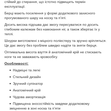
стійкий до стирання, що істотно підвищить термін
експлуатації.
Берці мають посилення у формі додаткового захисного
прогумованого шару на носку та п'яті.
Досить висока підошва дає змогу пересуватися по досить
глибоким калюжам без намокання ніг, а також зберігає їх у
теплі.
Шнурки виготовлені з міцного поліестеру та зручно кріпляться.
Це дає змогу без проблем швидко надіти та зняти берця.
Оптимальна висота взуття й анатомічний крій не стискають
ноги та не заважають кровообігу.
Особливості:
Надміцні та легкі
Стильний дизайн
Зручний супінатор
Анатомічний крій
Чудова амортизація
Підвищена зносостійкість завдяки додатковому
зміцненню в зоні носка та п'яти