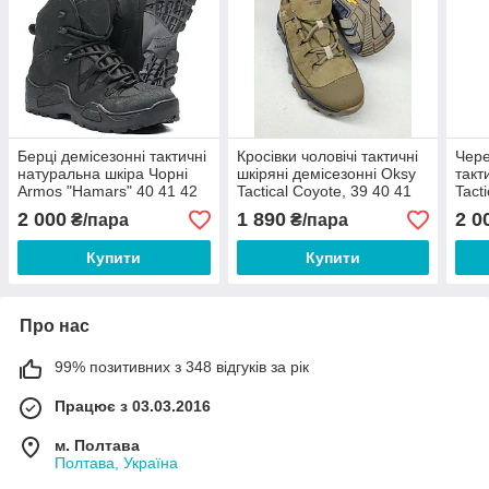
Берці демісезонні тактичні
Кросівки чоловічі тактичні
Чере
натуральна шкіра Чорні
шкіряні демісезонні Oksy
такт
Armos "Hamars" 40 41 42
Tactical Coyote, 39 40 41
Tact
43 44 45
42 43 44 45 46
43 4
2 000
1 890
2 0
₴/пара
₴/пара
Купити
Купити
Про нас
99% позитивних з 348 відгуків за рік
Працює з 03.03.2016
м. Полтава
Полтава, Україна