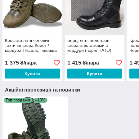
Кросівки літні чоловічі
Берці літні полегшені
Крос
тактичні шкіра Койот /
шкіра зі вставками з
поле
кордура Піксель, підошва
кордури (чорні НАТО)
Чорн
піна No 3, розмір 40 41 42
розмір 36 37 38 40 41 42
розм
43 44 45
43 44 45 46
1 375
1 415
1 4
₴/пара
₴/пара
Купити
Купити
Акційні пропозиції та новинки
Топ продажів
–10%