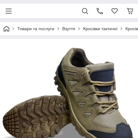
Товари та послуги
Взуття
Кросівки тактичні
Кросів