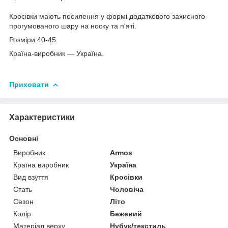
Кросівки мають посилення у формі додаткового захисного
прогумованого шару на носку та п'яті.
Розміри 40-45
Країна-виробник — Україна.
Приховати
Характеристики
Основні
Виробник
Armos
Країна виробник
Україна
Вид взуття
Кросівки
Стать
Чоловіча
Сезон
Літо
Колір
Бежевий
Матеріал верху
Нубук/текстиль