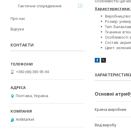
Особливістю цієї мо
Тактичне спорядження
Характеристики:
Виробництво:
Про нас
Розмір: уніве
Тип: балакла
Відгуки
Тканина: в'яз
Особливості: в
Состав: акрил
КОНТАКТИ
Цвет: зелений
+380 (66) 385-95-94
ХАРАКТЕРИСТИК
Основні атриб
Полтава, Україна
Країна виробник
AntMarket
Вид виробу