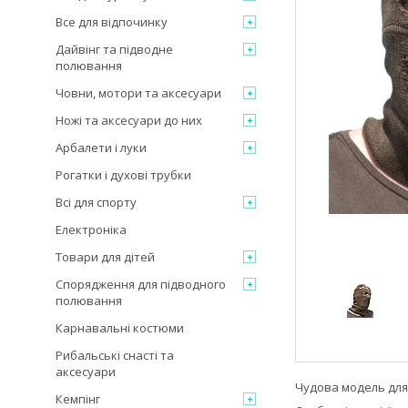
Все для відпочинку
Дайвінг та підводне
полювання
Човни, мотори та аксесуари
Ножі та аксесуари до них
Арбалети і луки
Рогатки і духові трубки
Всі для спорту
Електроніка
Товари для дітей
Спорядження для підводного
полювання
Карнавальні костюми
Рибальські снасті та
аксесуари
Чудова модель для
Кемпінг