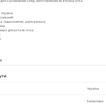
делі є розмовний отвір, виготовлений як в'язана сітка.
 Україна
рсальний;
ва, підшоломник, шапка-маска;
ана;
иріз для рота як сітка;
;
.
И
ути
Україна
Балаклава