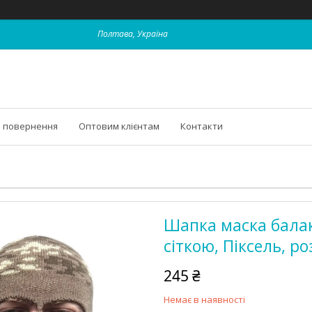
Полтава, Україна
і повернення
Оптовим клієнтам
Контакти
Шапка маска балак
сіткою, Піксель, р
245 ₴
Немає в наявності