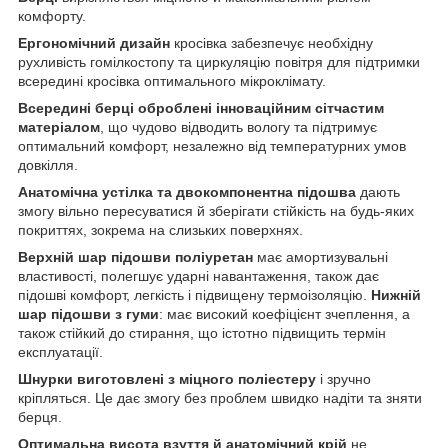
комфорту.
Ергономічний дизайн
кросівка забезпечує необхідну
рухливість гомілкостопу та циркуляцію повітря для підтримки
всередині кросівка оптимального мікроклімату.
Всередині берці оброблені інноваційним сітчастим
матеріалом
, що чудово відводить вологу та підтримує
оптимальний комфорт, незалежно від температурних умов
довкілля.
Анатомічна устілка та двокомпонентна підошва
дають
змогу вільно пересуватися й зберігати стійкість на будь-яких
покриттях, зокрема на слизьких поверхнях.
Верхній шар підошви поліуретан
має амортизувальні
властивості, полегшує ударні навантаження, також дає
підошві комфорт, легкість і підвищену термоізоляцію.
Нижній
шар підошви з гуми
: має високий коефіцієнт зчеплення, а
також стійкий до стирання, що істотно підвищить термін
експлуатації.
Шнурки виготовлені з міцного поліестеру
і зручно
кріпляться. Це дає змогу без проблем швидко надіти та зняти
берця.
Оптимальна висота взуття й анатомічний крій
не