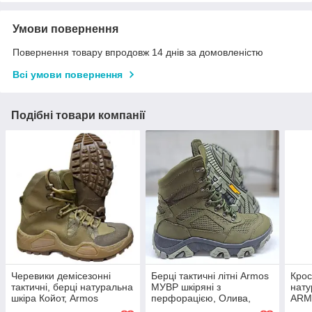
Умови повернення
Повернення товару впродовж 14 днів за домовленістю
Всі умови повернення
Подібні товари компанії
Черевики демісезонні
Берці тактичні літні Armos
Крос
тактичні, берці натуральна
МУВР шкіряні з
нату
шкіра Койот, Armos
перфорацією, Олива,
ARM
"Hamars" 39 40 41 42 43
розмір 40 41 42 43 44 45
41 4