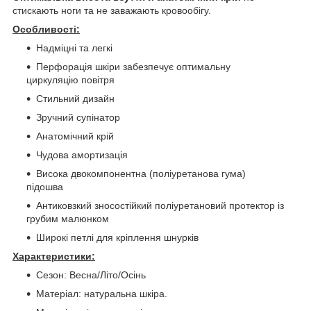
стискають ноги та не заважають кровообігу.
Особливості:
Надміцні та легкі
Перфорація шкіри забезпечує оптимальну
циркуляцію повітря
Стильний дизайн
Зручний супінатор
Анатомічний крій
Чудова амортизація
Висока двокомпонентна (поліуретанова гума)
підошва
Антиковзкий зносостійкий поліуретановий протектор із
грубим малюнком
Широкі петлі для кріплення шнурків
Характеристики:
Сезон: Весна/Літо/Осінь
Матеріал: натуральна шкіра.