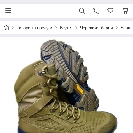
Товари та послуги
Взуття
Черевики, берци
Берці 