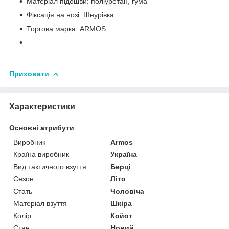
Матеріал підошви: поліуретан, гума
Фіксація на нозі: Шнурівка
Торгова марка: ARMOS
Приховати
Характеристики
Основні атрибути
Виробник
Armos
Країна виробник
Україна
Вид тактичного взуття
Берці
Сезон
Літо
Стать
Чоловіча
Матеріал взуття
Шкіра
Колір
Койот
Стан
Новий