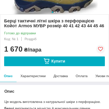
Берці тактичні літні шкіра з перфорацією
Койот Armos МУВР розмір 40 41 42 43 44 45 46
Готово до відправки
Код: № 1
Роздріб
1 670
₴/пара
Купити
Опис
Характеристики
Доставка
Оплата
Умови п
Опис
Ця модель виготовлена з натуральної шкіри з перфорацією.
Берці
вирізняються міцністю й максимальним рівнем