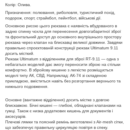
Колір: Олива.
Призначення: полювання, риболовля, туристичний похід,
подорож, спорт, страйкбол, пейнтбол, військові дії.
Основною рисою цього рюкзака є наявність вбудованого в
задню спинку чохла для перенесення довгогабаритної зброї
та фронтальний доступ до основного внутрішнього простору
рюкзака через клапан на блискавці великої довжини. Завдяки
правильно спроєктованій конструкції рюкзак Ultimatum 9.11
досить місткий.
Рюкзак Ultimatum з відділенням для зброї RT-9.11 — одна з
небагатьох моделей дає змогу переносити зброю на стільки
комфортно. В збройову кишеню з легкістю розміщується
моделі типу АК, СВД. Наприклад: АК-74 зі складеною
прикладкою, вміститься навіть без розгортання верхнього та
нижнього подовження.
Основне (вантажне відділення) досить містке з довгою
блискавкою. Бічні кишені — глибокі, обладнані клапанами на
гумці. Також є низка додаткових кишень для документів і
аксесуарів.
Плечові лямки та поясний ремінь виготовлені з Air-mesh сітки,
що забезпечує правильну циркуляцію повітря в спеку.