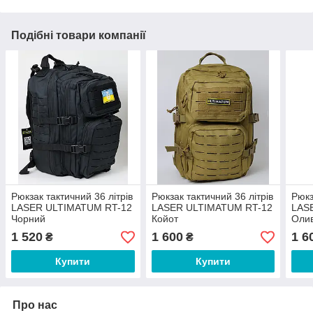
Подібні товари компанії
Рюкзак тактичний 36 літрів
Рюкзак тактичний 36 літрів
Рюкз
LASER ULTIMATUM RT-12
LASER ULTIMATUM RT-12
LAS
Чорний
Койот
Оли
1 520
1 600
1 6
₴
₴
Купити
Купити
Про нас