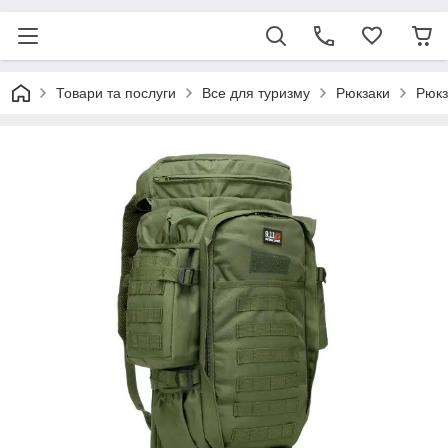
Товари та послуги
Все для туризму
Рюкзаки
Рюкз