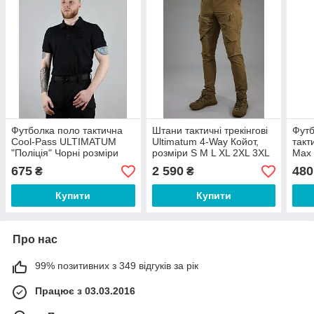
Футболка поло тактична
Штани тактичні трекінгові
Футб
Cool-Pass ULTIMATUM
Ultimatum 4-Way Койот,
такт
"Поліція" Чорні розміри
розміри S M L XL 2XL 3XL
Max 
XS-4XL
розм
675
2 590
480
₴
₴
Купити
Купити
Про нас
99% позитивних з 349 відгуків за рік
Працює з 03.03.2016