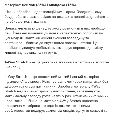
Матеріал:
нейлон (85%) і спандекс (15%).
Штани оброблені гідроізоляційним шаром. Завдяки цьому
бруд набагато важче осідає на штанах, а краплі води стікають,
не вбираючись у тканину.
Велика кількість кишень дає змогу розмістити в них необхідні
речі. Їхній незвичайний дизайн є характерною особливістю
цієї моделі. Вантажні кишені скошені всередину та
розташовані ближче до внутрішньої поверхні стегна. Це
неабияк підвищує мобільність і зменшує перешкоди вмісту
кишені під час виконання рухів.
4-Way Stretch -
— це унікальна тканина з еластичних волокон
і нейлону.
4-Way Stretch — це еластичний м'який і легкий матеріал
підвищеної щільності. Розтягується в чотирьох напрямках без
деформації структури тканини. Вироби з матеріалу 4Way
Stretch надзвичайно зручні у використанні, забезпечують
максимальну свободу рухів навіть у разі інтенсивних фізичних
навантажень. Якщо на матеріал 4Way Stretch нанесена
еластична мембрана, то одяг із такими технічними
особливостями подарує захист від опадів, відчуття свіжості та