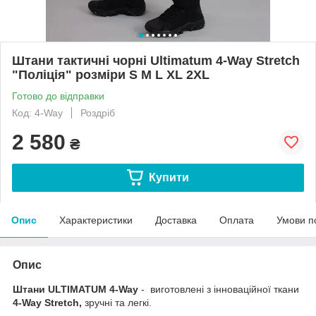
Штани тактичні чорні Ultimatum 4-Way Stretch
"Поліція" розміри S M L XL 2XL
Готово до відправки
Код: 4-Way
Роздріб
2 580
₴
Купити
Опис
Характеристики
Доставка
Оплата
Умови п
Опис
Штани ULTIMATUM 4-Way
- виготовлені з інноваційної ткани
4-Way Stretch,
зручні та легкі.