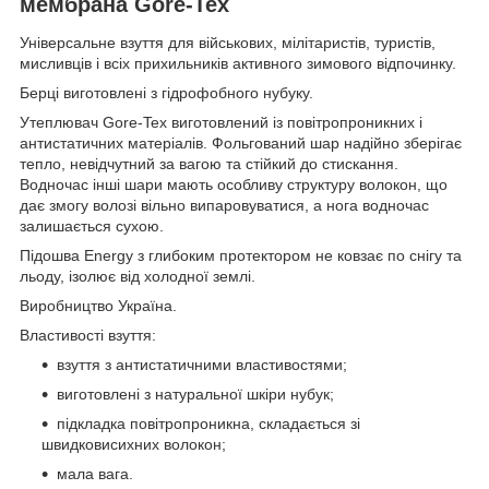
мембрана Gore-Tex
Універсальне взуття для військових, мілітаристів, туристів,
мисливців і всіх прихильників активного зимового відпочинку.
Берці виготовлені з гідрофобного нубуку.
Утеплювач Gore-Tex виготовлений із повітропроникних і
антистатичних матеріалів. Фольгований шар надійно зберігає
тепло, невідчутний за вагою та стійкий до стискання.
Водночас інші шари мають особливу структуру волокон, що
дає змогу волозі вільно випаровуватися, а нога водночас
залишається сухою.
Підошва Energy з глибоким протектором не ковзає по снігу та
льоду, ізолює від холодної землі.
Виробництво Україна.
Властивості взуття:
взуття з антистатичними властивостями;
виготовлені з натуральної шкіри нубук;
підкладка повітропроникна, складається зі
швидковисихних волокон;
мала вага.