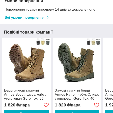
Умови повернення
Повернення товару впродовж 14 днів за домовленістю
Всі умови повернення
Подібні товари компанії
Берці зимові тактичні
Зимові тактичні берці
Берц
Armos Scout, шкіра койот,
Armos Patrol, нубук Олива,
Armo
утеплювач Gore-Tex, 36
утеплювач Gore-Tex, 40
Gore
37 38 39 40 41 42 44 45 46
41 42 43 44 45 46
44 4
1 820
1 820
1 9
₴/пара
₴/пара
47 48