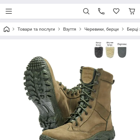
Товари та послуги
Взуття
Черевики, берци
Берці 