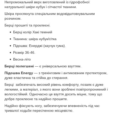
Непромокальний верх виготовлений із гідрофобної
натуральної шкіри нубук і сітчастої тканини.
Шкіра просякнута спеціальним водовідштовхувальним
розчином.
Берці прошиті та проклеєні.
Берці колір Хакі темний
Тканина: шкіра нубук/сітка
Підошва: Енерджі (каучук гума).
Розмір 36-46.
Весна-літо
Берці полегшені
— є універсальною взуттям.
Підошва Energy
— з трекінговим і антиковзним протектором,
дуже еластична та стійка до стирання.
Берці забезпечать високий рівень комфорту, позаяк є дуже
легкими, а матеріал, з якого вони зроблені повітропроникний і
вологостійкий. Одночасно це взуття досить міцне, тому що
добре проклеєне та надійно прошите.
Надійно фіксують ногу, забезпечуючи впевненість під час
тривалої ходьби пересіченою місцевістю.