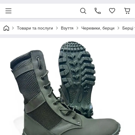
Товари та послуги
Взуття
Черевики, берци
Берці 