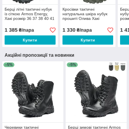
Берці літні тактичні нубук
Кросівки тактичні
Берц
із сіткою Armos Energy,
натуральна шкіра нубук
нубу
Хакі розмір 36 37 38 40 41
прошиті Олива Хакі
розм
42 43 44 45 46 47
Energy 36 37 38 39 40 41
42 4
42 43 44 45 46
1 385
1 330
1 4
₴/пара
₴/пара
Купити
Купити
Акційні пропозиції та новинки
–5%
–5%
Черевики тактичні
Берці зимові тактичні Armos