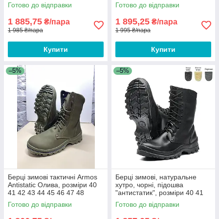
45 46
43 44 45 46
Готово до відправки
Готово до відправки
1 885,75
1 895,25
₴/пара
₴/пара
1 985 ₴/пара
1 995 ₴/пара
Купити
Купити
–5%
–5%
Берці зимові тактичні Armos
Берці зимові, натуральне
Antistatic Олива, розміри 40
хутро, чорні, підошва
41 42 43 44 45 46 47 48
"антистатик", розміри 40 41
42 43 44 45 46 47 48
Готово до відправки
Готово до відправки