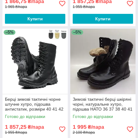
1 866,75
1 857,25
₴/пара
₴/пара
1 965 ₴/пара
1 955 ₴/пара
Купити
Купити
–5%
–5%
Берці зимові тактичні чорне
Зимові тактичні берці шкіряні
штучне хутро, підошва
чорні, натуральне хутро,
антистатик, розміри 40 41 42
підошва НАТО 36 37 38 40 41
43 44 45 46 47 48
42 43 44 45 46 47
Готово до відправки
Готово до відправки
1 857,25
1 995
₴/пара
₴/пара
1 955 ₴/пара
2 100 ₴/пара