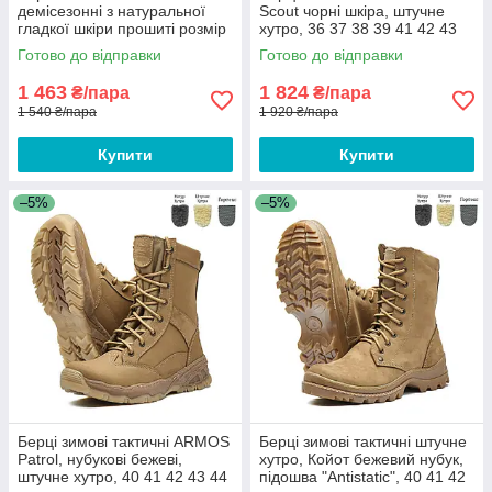
демісезонні з натуральної
Scout чорні шкіра, штучне
гладкої шкіри прошиті розмір
хутро, 36 37 38 39 41 42 43
39 40 41 42 43 44 45 46
44 45 46 47 48
Готово до відправки
Готово до відправки
1 463
1 824
₴/пара
₴/пара
1 540 ₴/пара
1 920 ₴/пара
Купити
Купити
–5%
–5%
Берці зимові тактичні ARMOS
Берці зимові тактичні штучне
Patrol, нубукові бежеві,
хутро, Койот бежевий нубук,
штучне хутро, 40 41 42 43 44
підошва "Antistatic", 40 41 42