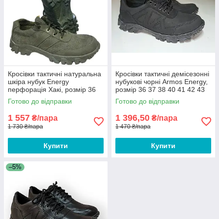
Кросівки тактичні натуральна
Кросівки тактичні демісезонні
шкіра нубук Energy
нубукові чорні Armos Energy,
перфорація Хакі, розмір 36
розмір 36 37 38 40 41 42 43
37 38 39 40 41 42 43 44 45 46
44 45 46
Готово до відправки
Готово до відправки
1 557
1 396,50
₴/пара
₴/пара
1 730 ₴/пара
1 470 ₴/пара
Купити
Купити
–5%