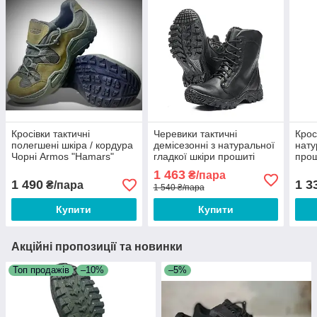
Кросівки тактичні
Черевики тактичні
Крос
полегшені шкіра / кордура
демісезонні з натуральної
нату
Чорні Armos "Hamars"
гладкої шкіри прошиті
прош
розмір 40 41 42 43 44 45
розмір 39 40 41 42 43 44
Ener
1 463
₴/пара
45 46
42 4
1 490
1 3
₴/пара
1 540 ₴/пара
Купити
Купити
Акційні пропозиції та новинки
Топ продажів
–10%
–5%