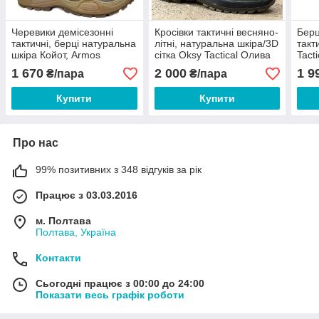
Черевики демісезонні
Кросівки тактичні весняно-
Берці
тактичні, берці натуральна
літні, натуральна шкіра/3D
такт
шкіра Койот, Armos
сітка Oksy Tactical Олива
Tact
"Hamars" 39 40 41 42 43
39 40 41 42 43 44 45 46
Полі
1 670
2 000
1 9
₴/пара
₴/пара
44 45 46
44 4
Купити
Купити
Про нас
99% позитивних з 348 відгуків за рік
Працює з 03.03.2016
м. Полтава
Полтава, Україна
Контакти
Сьогодні працює з 00:00 до 24:00
Показати весь графік роботи