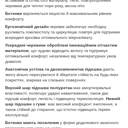
вставками із сітчастого матеріалу. Легкі, повітропроникні
черевики для теплої пори року, весна-літо
Ботинки
вирізняються міцністю й максимальним рівнем
комфорту.
Ергономічний дизайн
черевик забезпечує необхідну
рухливість гомілкостопу та циркуляцію повітря для підтримки
всередині кросівка оптимального мікроклімату.
Усередині черевики оброблені інноваційним сітчастим
матеріалом
, що чудово відводить вологу та підтримує
оптимальний комфорт, незалежно від температурних умов
довкілля.
Анатомічна устілка та двокомпонентна підошва
дають
змогу вільно пересуватися й зберігати стійкість на будь-яких
покриттях, зокрема на слизьких поверхнях.
Верхній шар підошви поліуретан
має амортизувальні
властивості, полегшує ударні навантаження, також дає
підошві комфорт, легкість і підвищену термоізоляцію.
Нижній
шар підошви з гуми
: має високий коефіцієнт зчеплення, а
також стійкий до стирання, що істотно підвищить термін
експлуатації.
Ботинки мають посилення
у формі додаткового захисного
прогумованого шару на носку.