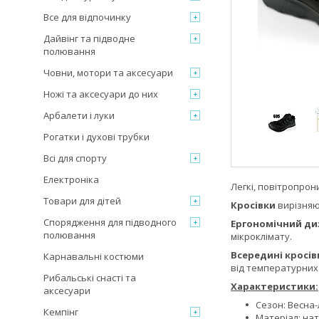
Все для відпочинку
Дайвінг та підводне
полювання
Човни, мотори та аксесуари
Ножі та аксесуари до них
Арбалети і луки
Рогатки і духові трубки
Всі для спорту
Електроніка
Легкі, повітропрон
Товари для дітей
Кросівки
вирізняю
Спорядження для підводного
Ергономічний ди
полювання
мікроклімату.
Всередині кросі
Карнавальні костюми
від температурних 
Рибальські снасті та
Характеристики:
аксесуари
Сезон: Весна-
Кемпінг
Матеріал: на