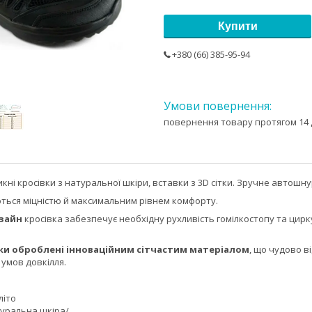
Купити
+380 (66) 385-95-94
повернення товару протягом 14 
икні кросівки з натуральної шкіри, вставки з 3D сітки. Зручне автошну
ться міцністю й максимальним рівнем комфорту.
зайн
кросівка забезпечує необхідну рухливість гомілкостопу та цирк
вки оброблені інноваційним сітчастим матеріалом
, що чудово 
умов довкілля.
літо
туральна шкіра/