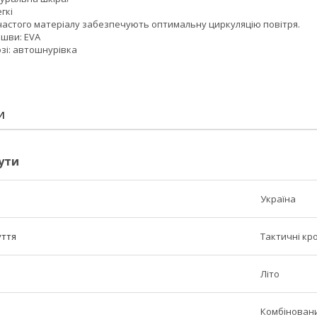
гкі
тчастого матеріалу забезпечують оптимальну циркуляцію повітря.
ошви: ЕVA
озі: автошнурівка
И
ути
Україна
уття
Тактичні кр
Літо
Комбінован