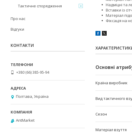
Надміцні та ле
Тактичне спорядження
Вставки із сі
Матеріал під
Про нас
Фіксація на н
Відгуки
КОНТАКТИ
ХАРАКТЕРИСТИК
Основні атриб
+380 (66) 385-95-94
Країна виробник
Полтава, Україна
Вид тактичного вз
Сезон
AntMarket
Матеріал взуття