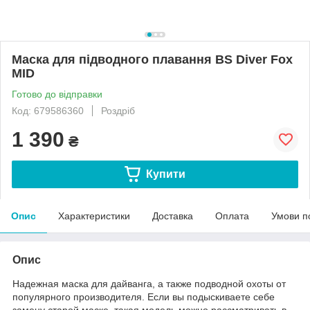
Маска для підводного плавання BS Diver Fox
MID
Готово до відправки
Код: 679586360
Роздріб
1 390
₴
Купити
Опис
Характеристики
Доставка
Оплата
Умови п
Опис
Надежная маска для дайванга, а также подводной охоты от
популярного производителя. Если вы подыскиваете себе
замену старой маске, такая модель можно рассматривать в