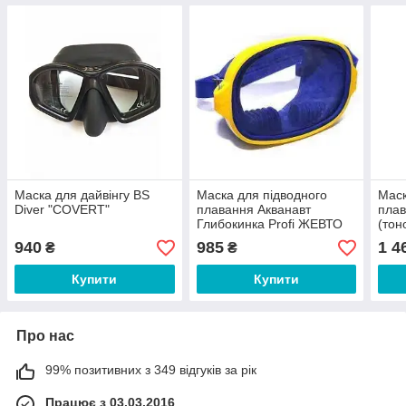
Маска для дайвінгу BS
Маска для підводного
Маск
Diver "COVERT"
плавання Акванавт
плав
Глибокинка Profi ЖЕВТО
(тон
СИНЯ
940
985
1 4
₴
₴
Купити
Купити
Про нас
99% позитивних з 349 відгуків за рік
Працює з 03.03.2016