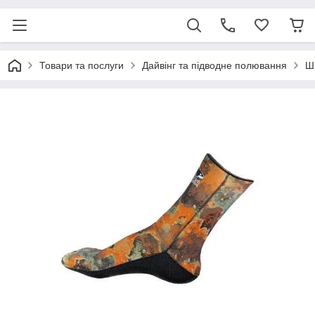
Товари та послуги
Дайвінг та підводне полювання
Шк