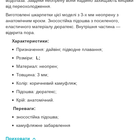
водолаза. Завдяки неопрену вони надійно захищають кінцівки
від переохолодження.
Виготовлені шкарпетки цієї моделі з 3-х мм неопрену з
анатомічним кроєм. Зносостійка підошва з посиленого,
еластичного матеріалу дюратекс. Внутрішня частина —
відкрита пора.
Характеристики:
Призначення: дайвінг, підводне плавання;
Розміри:
L;
Материал: неопрен;
Товщина: 3 мм;
Колір: коричневий камуфляж;
Підошва: дюратекс;
Крій: анатомічний.
Переваги:
зносостійка підошва;
камуфляжне забарвлення
Приховати