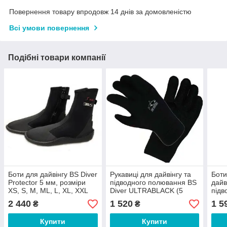
Повернення товару впродовж 14 днів за домовленістю
Всі умови повернення
Подібні товари компанії
Боти для дайвінгу BS Diver
Рукавиці для дайвінгу та
Боти
Protector 5 мм, розміри
підводного полювання BS
дайв
XS, S, M, ML, L, XL, XXL
Diver ULTRABLACK (5
підв
мм), розмір XL
Dive
2 440
1 520
1 5
₴
₴
Купити
Купити