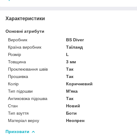
Характеристики
Основні атрибути
Виробник
BS Diver
Країна виробник
Таїланд
Розмір
L
Товщина
3 мм
Проклеювання швів
Так
Прошивка
Так
Колір
Коричневий
Тип підошви
М'яка
Антиковзка підошва
Так
Стан
Новий
Тип взуття
Боти
Матеріал верху
Неопрен
Приховати