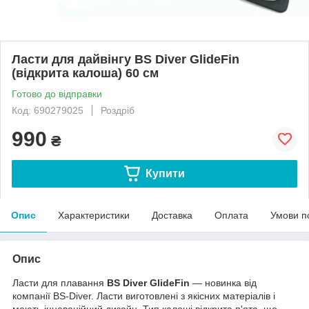
Ласти для дайвінгу BS Diver GlideFin
(відкрита калоша) 60 см
Готово до відправки
Код: 690279025
Роздріб
990
₴
Купити
Опис
Характеристики
Доставка
Оплата
Умови п
Опис
Ласти для плавання
BS Diver GlideFin
— новинка від
компанії BS-Diver. Ласти виготовлені з якісних матеріалів і
мають інноваційний дизайн. Тип калоші відкрита п'ята, що