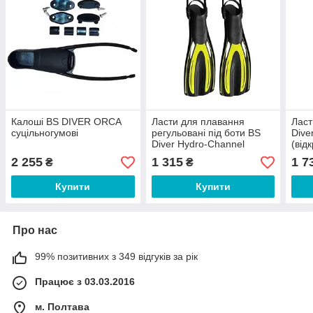
Калоші BS DIVER ORCA
Ласти для плавання
Ласт
суцільногумові
регульовані під боти BS
Dive
Diver Hydro-Channel
(від
(відкрита п'ята), розмір L
2 255
1 315
1 7
₴
₴
Купити
Купити
Про нас
99% позитивних з 349 відгуків за рік
Працює з 03.03.2016
м. Полтава