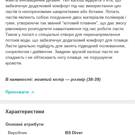
забезпечує додатковий комфорт під час використання цих
ластів із неопреновими шкарпетками або ботами. Лопать
ластів являють собою поєднання двох матеріалів полімерів і
гуми, утворюючи так званий "котовий плавник", що дає змогу
рівномірно розподілити навантаження під час роботи ласти.
Також у лопаті є спеціальні отвори для перенапрямлення
потоків води, що забезпечує додатковий комфорт для плавця.
Ласти ідеально підійдуть для занять підводний полюванням,
снорклінгом і дайвінгом. Завдяки зручній калоші ласти не
спадають і не обтискають ногу плавця, не порушуючи
кровотік.
В наявності:
жовтий колір — розмір (38-39)
Приховати
Характеристики
Основні атрибути
Виробник
BS Diver