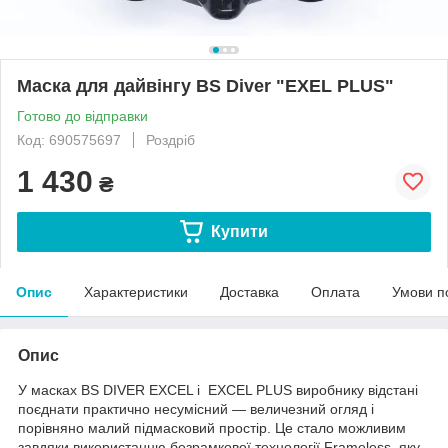
Маска для дайвінгу BS Diver "EXEL PLUS"
Готово до відправки
Код: 690575697
Роздріб
1 430
₴
Купити
Опис
Характеристики
Доставка
Оплата
Умови п
Опис
У масках BS DIVER EXCEL і EXCEL PLUS виробнику відстані
поєднати практично несумісний — величезний огляд і
порівняно малий підмасковий простір. Це стало можливим
завдяки використанню безрамкової технології Frameless, яку