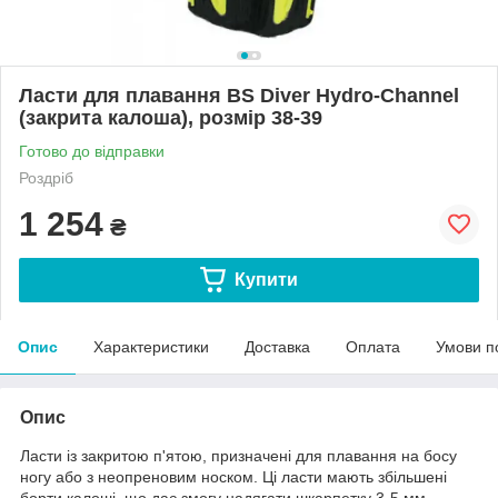
Ласти для плавання BS Diver Hydro-Channel
(закрита калоша), розмір 38-39
Готово до відправки
Роздріб
1 254
₴
Купити
Опис
Характеристики
Доставка
Оплата
Умови п
Опис
Ласти із закритою п'ятою, призначені для плавання на босу
ногу або з неопреновим носком. Ці ласти мають збільшені
борти калоші, що дає змогу надягати шкарпетку 3-5 мм.