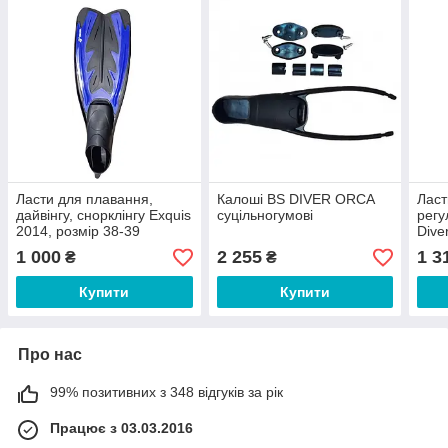
Ласти для плавання,
Калоші BS DIVER ORCA
Ласт
дайвінгу, снорклінгу Exquis
суцільногумові
регу
2014, розмір 38-39
Dive
(від
1 000
2 255
1 3
₴
₴
Купити
Купити
Про нас
99% позитивних з 348 відгуків за рік
Працює з 03.03.2016