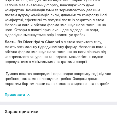
Галоша має анатомічну форму, внаслідок чого дуже
комфортна. Комбінація гуми та термопластику дає цим
ластам чудову комбінацію сили, динаміки та комфорту.Нові
комфортні, ефективні та потужні ласти із закритою п'ятою.
Невелика вага й обтічна форма зменшує навантаження на
ноги. Отвори в лопаті призначені для відведення води,
відповідно зменшується опір і полегшує гребок.
Ласты Bs Diver Hydro Channel
з п'ятою закритого типу,
мають оптимальну гідродинамічну форму. Невелика вага й
обтічна форма зменшує навантаження на ноги пірнача під
час тривалого занурення та надають можливість швидше
пересуватися з мінімальними витратами енергії.
Гумова вставка посередині пера надає напрямку воді під час
гребінця, так само полегшуючи гребок. Завдяки досить
жорстким бортам ласти на них можна спиратися, за потреби.
Приховати
Характеристики