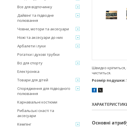
Все для відпочинку
Дайвінг та підводне
полювання
Човни, мотори та аксесуари
Ножі та аксесуари до них
Арбалети і луки
Рогатки і духові трубки
Всі для спорту
Швидко кріпиться, 
Електроніка
чиститься.
Товари для дітей
Розмір подушки:
Спорядження для підводного
полювання
Карнавальні костюми
ХАРАКТЕРИСТИК
Рибальські снасті та
аксесуари
Основні атриб
Кемпінг