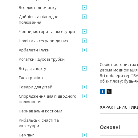
Все для відпочинку
Дайвінг та підводне
полювання
Човни, мотори та аксесуари
Ножі та аксесуари до них
Арбалети і луки
Рогатки і духові трубки
Серія прогонистих в
Всі для спорту
двома модифікаціям
Всі воблери серії 
Електроніка
об'єкт лову: будь-я
Товари для дітей
Спорядження для підводного
полювання
ХАРАКТЕРИСТИК
Карнавальні костюми
Рибальські снасті та
аксесуари
Основні
Кемпінг