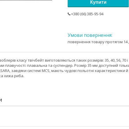
Купити
+380 (66) 385-95-94
повернення товару протягом 14 
облерів класу твічбейт виготовляються таких розмірів: 35, 40, 56, 70 і 
и плавучості: плавальна та суспендер. Розмір 35 мм доступний тільки
BASARA, завдяки системі MCS, мають чудові польотні характеристики
ка хижа риба.
И