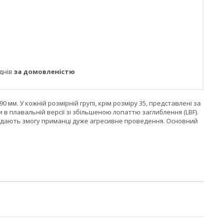
днів
за домовленістю
90 мм. У кожній розмірній групі, крім розміру 35, представлені за
 в плавальній версії зі збільшеною лопаттю заглиблення (LBF).
 й дають змогу приманці дуже агресивне проведення. Основний