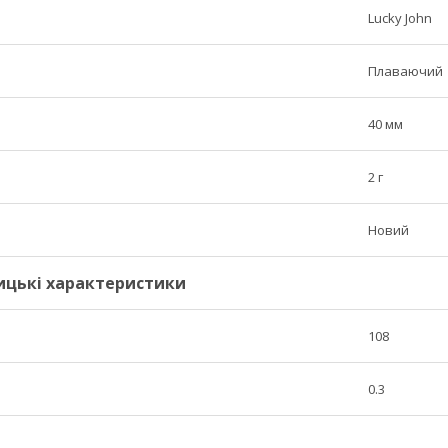
Lucky John
Плаваючий
40 мм
2 г
Новий
ицькі характеристики
108
я
0.3