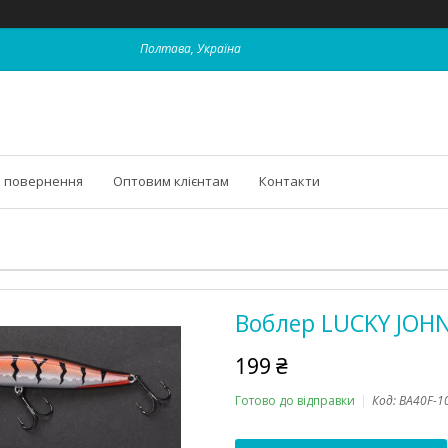
Полтава, Україна
і повернення
Оптовим клієнтам
Контакти
Воблер LUCKY JOHN 
199 ₴
Готово до відправки
Код:
BA40F-1