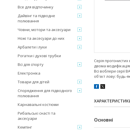
Все для відпочинку
Дайвінг та підводне
полювання
Човни, мотори та аксесуари
Ножі та аксесуари до них
Арбалети і луки
Рогатки і духові трубки
Серія прогонистих в
Всі для спорту
двома модифікаціям
Всі воблери серії 
Електроніка
об'єкт лову: будь-я
Товари для дітей
Спорядження для підводного
полювання
ХАРАКТЕРИСТИК
Карнавальні костюми
Рибальські снасті та
аксесуари
Основні
Кемпінг