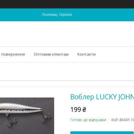
Полтава, Україна
і повернення
Оптовим клієнтам
Контакти
Воблер LUCKY JOHN 
199 ₴
Готово до відправки
Код:
BA40F-1