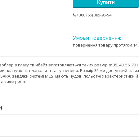
Купити
+380 (66) 385-95-94
повернення товару протягом 14 
облерів класу твічбейт виготовляються таких розмірів: 35, 40, 56, 70 і 
и плавучості: плавальна та суспендер. Розмір 35 мм доступний тільки
BASARA, завдяки системі MCS, мають чудові польотні характеристики
ка хижа риба.
И