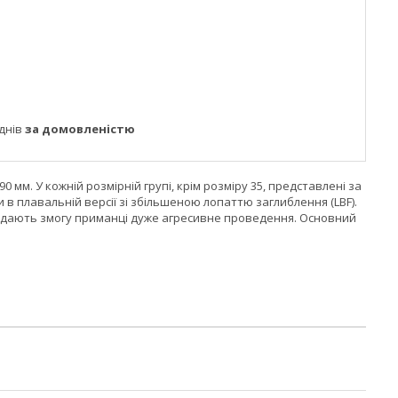
днів
за домовленістю
90 мм. У кожній розмірній групі, крім розміру 35, представлені за
 в плавальній версії зі збільшеною лопаттю заглиблення (LBF).
 й дають змогу приманці дуже агресивне проведення. Основний