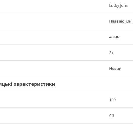
Lucky John
Плаваючий
40 мм
2 г
Новий
ицькі характеристики
109
я
0.3