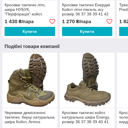
Кросівки тактичні літо,
Кросівки тактичні Енерджі
Трек
шкіра НУБУК,
Койот літні піксель зсу
Pred
"Перфорація" койот,
розмір 36 37 38 39 41 42
підошва Energy 36-46
43 44 45 46
1 430
1 270
1 8
₴/пара
₴/пара
Купити
Купити
Подібні товари компанії
Черевики демісезонні
Кросівки тактичні койот,
Крос
тактичні, берці натуральна
натуральна шкіра Energy,
чоло
шкіра Койот, Armos
розмір 36 37 38 39 40 41
корд
"Hamars" 39 40 41 42 43
42 43 44 45 46
розм