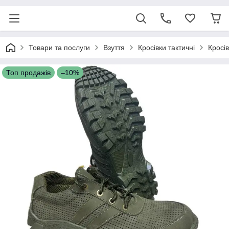
Товари та послуги
Взуття
Кросівки тактичні
Кросів
Топ продажів
–10%