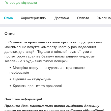
Готово до відправки
Опис
Характеристики
Доставка
Оплата
Умови п
Опис
Стильні та практичні тактичні кросівки
подарують вам
максимальне почуття комфорту навіть у разі подолання
далеких дистанцій. Підошва зі щільної пружної гуми з
протектором гарантує безпеку ногам завдяки чудовому
зчепленню з будь-яким типом поверхні.
Матеріал верху — натуральна шкіра вставки
перфорація
Підошва — каучук-гума
Кросівки прошиті та проклеєні.
Важлива інформація!
Просимо Вас, максимально точно виміряти довжину
стопи як показано на малюнку та вибрати відповідний